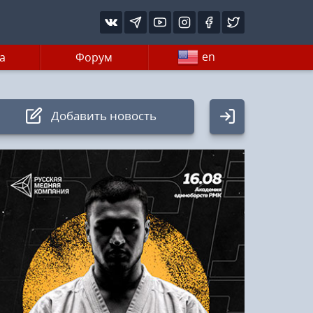
en
а
Форум
Добавить новость
Авторизация
Логин:
Пароль
Войти