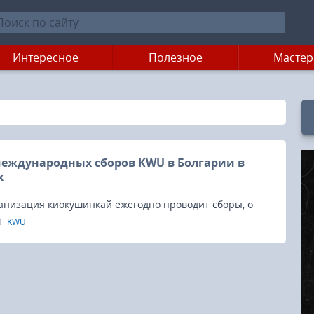
Интересное
Полезное
Мастер
еждународных сборов KWU в Болгарии в
х
анизация киокушинкай ежегодно проводит сборы, о
только мечтать.
KWU