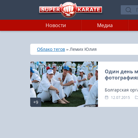
Новости
Медиа
»
»
Главная
Облако тегов
Лемих Юлия
Один день м
фотография
Болгарская орг
которых можно 
12.07.2015
+9