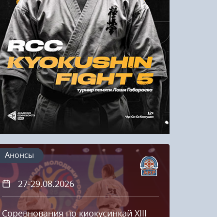
Напомнить пароль
Регистрация
Анонсы
27-29.08.2026
20
Соревнования по киокусинкай XIII
Кубок