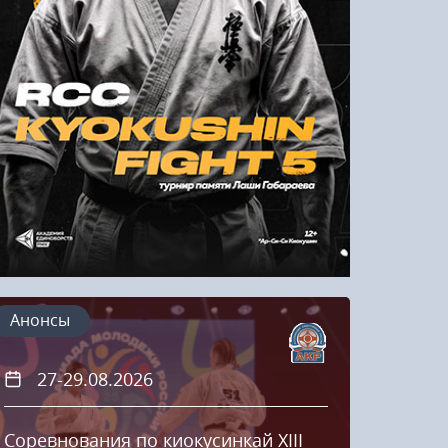
Напомнить пароль
Регистрация
Анонсы
27-29.08.2026
20
Соревнования по киокусинкай XIII
Кубок