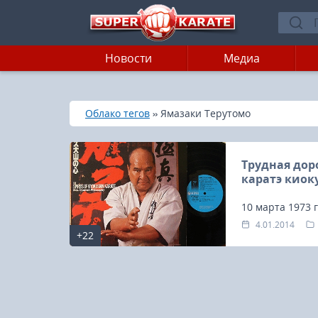
Новости
Медиа
»
»
Главная
Облако тегов
Ямазаки Терутомо
Трудная доро
каратэ кио
10 марта 1973 
Otoko Michi» 
4.01.2014
+22
Терутомо Ямаза