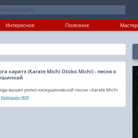
Интересное
Полезное
Мастер
га каратэ (Karate Michi Otoko Michi) - песня о
кушинкай
года вышел релиз киокушиновской песни «Karate Michi
(空手道おとこ道), в исполнении первого Чемпиона Японии
Киокушин (IKO)
ки (Terutomo Yamazaki).