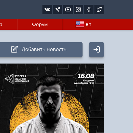
en
а
Форум
Добавить новость
Авторизация
Логин:
Пароль
Войти