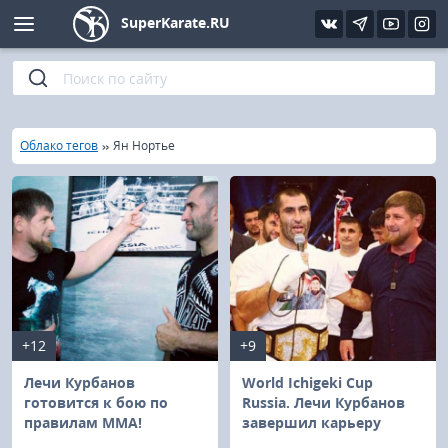
SuperKarate.RU
Киокушинкай
Фото
Интервью
Уроки каратэ
Кёкусин (IFK)
Видео
Статьи
Файлы
»
»
Главная
Облако тегов
Ян Нортье
Шинкиокушинкай
Библиотека
Кекусин-кан
Кикбоксинг и K-1
Бокс
+12
+9
UFC и MMA
Лечи Курбанов
World Ichigeki Cup
готовится к бою по
Russia. Лечи Курбанов
правилам ММА!
завершил карьеру
Муай тай