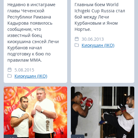
Недавно в инстаграме
Главным боем World
главы Чеченской
Ichigeki Cup Russia стал
Республики Рамзана
бой между Лечи
Кадырова появилось
Курбановым и Яном
сообщение, что
Нортье.
известный боец
30.06.2013
киокушина сэнсей Лечи
Киокушин (IKO)
Курбанов начал
подготовку к бою по
правилам ММА.
5.08.2015
Киокушин (IKO)