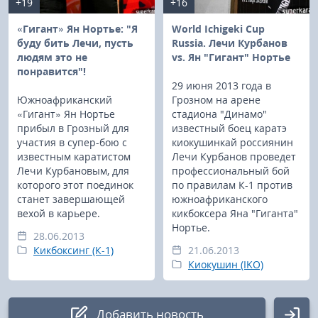
+19
+16
«Гигант» Ян Нортье: "Я
World Ichigeki Cup
буду бить Лечи, пусть
Russia. Лечи Курбанов
людям это не
vs. Ян "Гигант" Нортье
понравится"!
29 июня 2013 года в
Южноафриканский
Грозном на арене
«Гигант» Ян Нортье
стадиона "Динамо"
прибыл в Грозный для
известный боец каратэ
участия в супер-бою с
киокушинкай россиянин
известным каратистом
Лечи Курбанов проведет
Лечи Курбановым, для
профессиональный бой
которого этот поединок
по правилам К-1 против
станет завершающей
южноафриканского
вехой в карьере.
кикбоксера Яна "Гиганта"
Нортье.
28.06.2013
Кикбоксинг (К-1)
21.06.2013
Киокушин (IKO)
Добавить новость