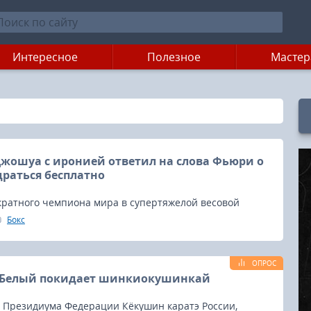
Интересное
Полезное
Мастер
жошуа с иронией ответил на слова Фьюри о
драться бесплатно
кратного чемпиона мира в супертяжелой весовой
они Джошуа Эдди Хирн отреагировал на слова
Бокс
обладателя титула WBC Тайсона Фьюри, который
ности провести бой с его подопечным на бесплатной
от одержит победу в поединке-реванше с
ОПРОС
м Украины Александром Усиком.
 Белый покидает шинкиокушинкай
н Президиума Федерации Кёкушин каратэ России,