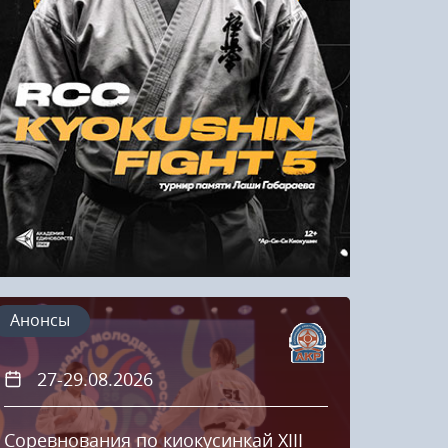
Напомнить пароль
Регистрация
Анонсы
27-29.08.2026
20
Соревнования по киокусинкай XIII
Кубок