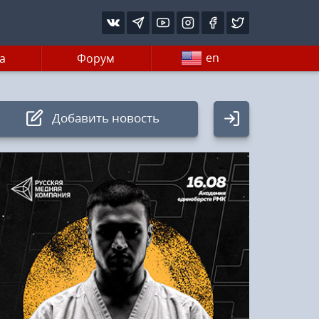
en
а
Форум
Добавить новость
Авторизация
Логин:
Пароль
Войти