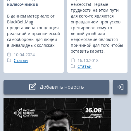
колясочников
нежность! Первые
трудности на этом пути
В данном материале от
для кого-то являются
BlackBeltMag
оправданием пропусков
представлена концепция
тренировок, кому-то
реальной и практической
легкий ушиб или
самообороны для людей
недомогание являются
в инвалидных колясках.
причиной для того чтобы
оставить каратэ.
10.04.2024
Статьи
16.10.2018
Статьи
Добавить новость
Авторизация
Логин: