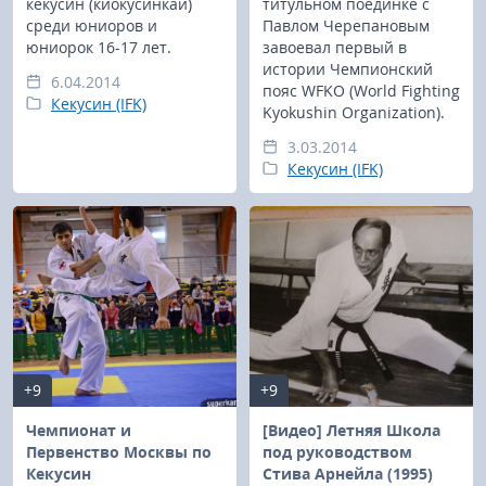
кёкусин (киокусинкай)
титульном поединке с
среди юниоров и
Павлом Черепановым
юниорок 16-17 лет.
завоевал первый в
истории Чемпионский
6.04.2014
пояс WFKO (World Fighting
Кекусин (IFK)
Kyokushin Organization).
3.03.2014
Кекусин (IFK)
+9
+9
Чемпионат и
[Видео] Летняя Школа
Первенство Москвы по
под руководством
Кекусин
Стива Арнейла (1995)