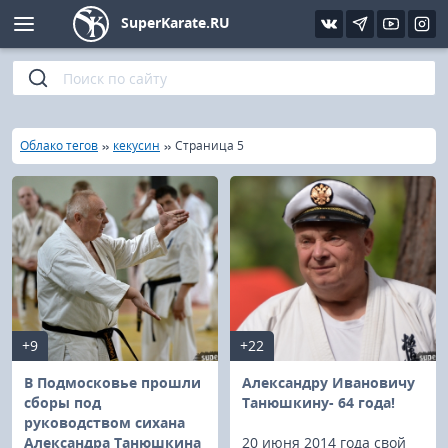
SuperKarate.RU
Киокушинкай
Фото
Интервью
Уроки каратэ
Кёкусин (IFK)
Видео
Статьи
Файлы
»
»
»
Главная
Облако тегов
кекусин
Страница 5
Шинкиокушинкай
Библиотека
Кекусин-кан
Кикбоксинг и K-1
Бокс
+9
+22
UFC и MMA
В Подмосковье прошли
Александру Ивановичу
сборы под
Танюшкину- 64 года!
руководством сихана
Муай тай
Александра Танюшкина
20 июня 2014 года свой