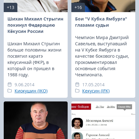
+13
+16
Шихан Михаил Стрыгин
Бои "V Кубка Ямбурга"
покинул Федерацию
глазами судьи
Кёкусин России
Чемпион Мира Дмитрий
Шихан Михаил Стрыгин
Савельев, выступавший
больше половины жизни
на V Кубке Ямбурга в
посвятил каратэ
качестве бокового судьи,
кёкусинкай (ФКР), в
прокомментировал
который он пришел в
основные события
1988 году.
Чемпионата.
9.06.2014
17.05.2014
Киокушин (IKO)
Кекусин (IFK)