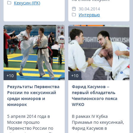
Кекусин (IFK)
30.04.2014
Интервью
+10
+10
Результаты Первенства
Фарид Касумов –
России по кекусинкай
первый обладатель
среди юниоров и
Чемпионского пояса
юниорок
WFKO
5 апреля 2014 года в
В рамках IV Кубка
Москве прошло
Прикамья по кекусинкай,
Первенство России по
Фарид Касумов в