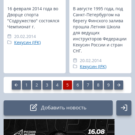
16 февраля 2014 года во
В августе 1995 года, под
Дворце спорта
Санкт-Петербургом на
"Содружество" состоялся
берегу Финского залива
Чемпионат г.
прошла Летняя Школа
для ведущих
20.02.2014
инструкторов Федерации
Кекусин (IFK)
Кекусин России и стран
СНГ.
20.02.2014
Кекусин (IFK)
1
2
3
4
5
6
7
8
9
Добавить новость
Авторизация