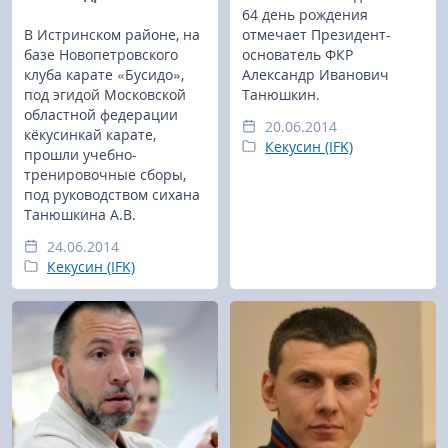
64 день рождения
В Истринском районе, на
отмечает Президент-
базе Новопетровского
основатель ФКР
клуба карате «Бусидо»,
Александр Иванович
под эгидой Московской
Танюшкин.
областной федерации
20.06.2014
кёкусинкай карате,
Кекусин (IFK)
прошли учебно-
тренировочные сборы,
под руководством сихана
Танюшкина А.В.
24.06.2014
Кекусин (IFK)