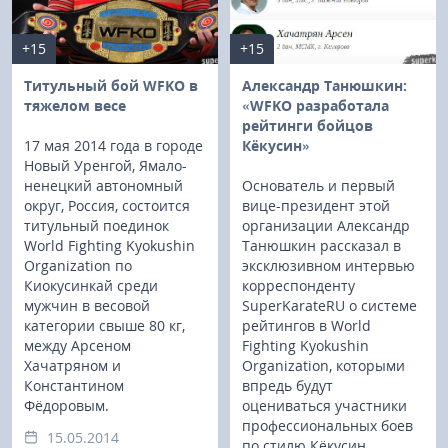
+15
+15
Титульный бой WFKO в
Александр Танюшкин:
тяжелом весе
«WFKO разработала
рейтинги бойцов
17 мая 2014 года в городе
Кёкусин»
Новый Уренгой, Ямало-
ненецкий автономный
Основатель и первый
округ, Россия, состоится
вице-президент этой
титульный поединок
организации Александр
World Fighting Kyokushin
Танюшкин рассказал в
Organization по
эксклюзивном интервью
Киокусинкай среди
корреспонденту
мужчин в весовой
SuperKarateRU о системе
категории свыше 80 кг,
рейтингов в World
между Арсеном
Fighting Kyokushin
Хачатряном и
Organization, которыми
Константином
впредь будут
Фёдоровым.
оцениваться участники
профессиональных боев
15.05.2014
по стилю Кёкусин.