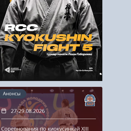
Напомнить пароль
Регистрация
Анонсы
27-29.08.2026
20
Соревнования по киокусинкай XIII
Кубок