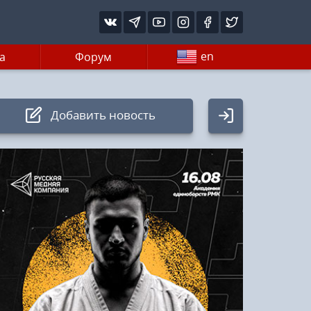
en
а
Форум
Добавить новость
Авторизация
Логин:
Пароль
Войти