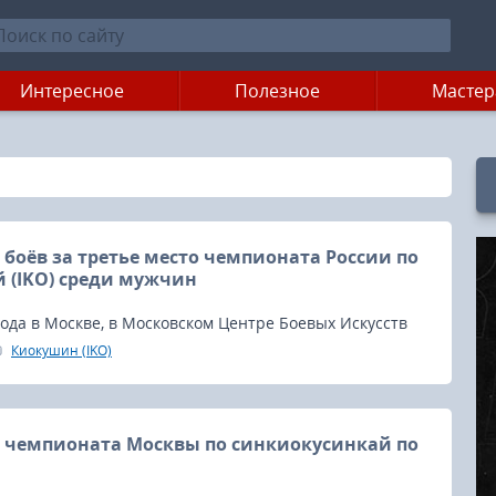
Интересное
Полезное
Мастер
боёв за третье место чемпионата России по
 (IKO) среди мужчин
года в Москве, в Московском Центре Боевых Искусств
России по киокусинкай IKO состоялись поединки у
Киокушин (IKO)
 чемпионата Москвы по синкиокусинкай по