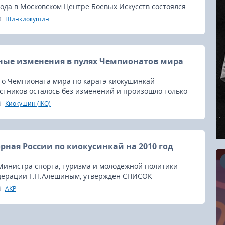
года в Московском Центре Боевых Искусств состоялся
квы по синкиокусинкай по кумитэ среди мужчин и
Шинкиокушин
ные изменения в пулях Чемпионатов мира
-го Чемпионата мира по каратэ киокушинкай
стников осталось без изменений и произошло только
2 японских сборника!), то женская пуля претерпела
Киокушин (IKO)
изменения.
рная России по киокусинкай на 2010 год
Министра спорта, туризма и молодежной политики
дерации Г.П.Алешиным, утвержден СПИСОК
орных команд Российской Федерации по Киокусинкай
АКР
16.08.2026
RCC Kyokushin Fight 5