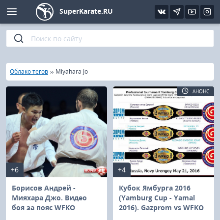
SuperKarate.RU
Киокушинкай
Фото
Интервью
Уроки каратэ
Кёкусин (IFK)
Видео
Статьи
Файлы
»
»
Главная
Облако тегов
Miyahara Jo
Шинкиокушинкай
Библиотека
АНОНС
Кекусин-кан
Кикбоксинг и K-1
Бокс
+6
+4
UFC и MMA
Борисов Андрей -
Кубок Ямбурга 2016
Мияхара Джо. Видео
(Yamburg Cup - Yamal
боя за пояс WFKO
2016). Gazprom vs WFKO
Муай тай