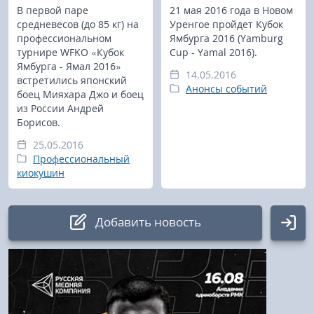
В первой паре
21 мая 2016 года в Новом
средневесов (до 85 кг) на
Уренгое пройдет Кубок
профессиональном
Ямбурга 2016 (Yamburg
турнире WFKO «Кубок
Cup - Yamal 2016).
Ямбурга - Ямал 2016»
14.05.2016
встретились японский
Анонсы событий
боец Мияхара Джо и боец
из России Андрей
Борисов.
25.05.2016
Профессиональный
киокушин
Добавить новость
Авторизация
Логин: