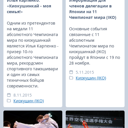
Илья Карпенко:
Информация для
«Киокушинкай - моя
членов делегации в
семья!»
Японии на 11
Чемпионат мира (IKO)
Одним из претендентов
на медали 11
Основные события
абсолютного Чемпионата
связанные с 11
мира по киокушинкай
абсолютным
является Илья Карпенко -
Чемпионатом мира по
призер 10-го
киокушинкай (IKO)
абсолютного Чемпионата
пройдут в Японии с 19 по
мира, рекордсмен
28 ноября.
спортивного тамэшивари
5.11.2015
и один из самых
Киокушин (IKO)
техничных бойцов
современности.
8.11.2015
Киокушин (IKO)