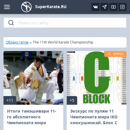
SuperKarate.RU
Киокушинкай
Фото
Интервью
Уроки каратэ
Кёкусин (IFK)
Видео
Статьи
Файлы
»
»
Главная
Облако тегов
The 11th World Karate Championship
Шинкиокушинкай
Библиотека
ОПРОС
Кекусин-кан
Кикбоксинг и K-1
Бокс
+11
+5
UFC и MMA
Итоги тамэшивари 11-
Экскурс по пулям 11
го абсолютного
Чемпионата мира IKO
Чемпионата мира
киокушинкай. Блок С
Муай тай