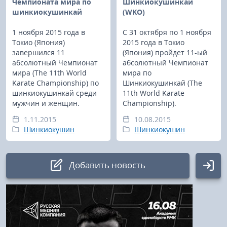
Чeмпионата мира по
Шинкиокушинкай
шинкиокушинкай
(WKO)
1 ноября 2015 года в
С 31 октября по 1 ноября
Токио (Япония)
2015 года в Токио
завершился 11
(Япония) пройдет 11-ый
абсолютный Чемпионат
абсолютный Чемпионат
мира (The 11th World
мира по
Karate Championship) по
Шинкиокушинкай (The
шинкиокушинкай среди
11th World Karate
мужчин и женщин.
Championship).
1.11.2015
10.08.2015
Шинкиокушин
Шинкиокушин
Добавить новость
Авторизация
Логин: