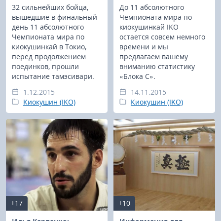
32 сильнейших бойца,
До 11 абсолютного
вышедшие в финальный
Чемпионата мира по
день 11 абсолютного
киокушинкай IKO
Чемпионата мира по
остается совсем немного
киокушинкай в Токио,
времени и мы
перед продолжением
предлагаем вашему
поединков, прошли
вниманию статистику
испытание тамэсивари.
«Блока С».
1.12.2015
14.11.2015
Киокушин (IKO)
Киокушин (IKO)
+17
+10