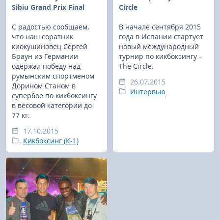
Sibiu Grand Prix Final
Circle
С радостью сообщаем,
В начале сентября 2015
что наш соратник
года в Испании стартует
киокушиновец Сергей
новый международный
Браун из Германии
турнир по кикбоксингу -
одержал победу над
The Circle.
румынским спортменом
26.07.2015
Дорином Станом в
Интервью
супербое по кикбоксингу
в весовой категории до
77 кг.
17.10.2015
Кикбоксинг (К-1)