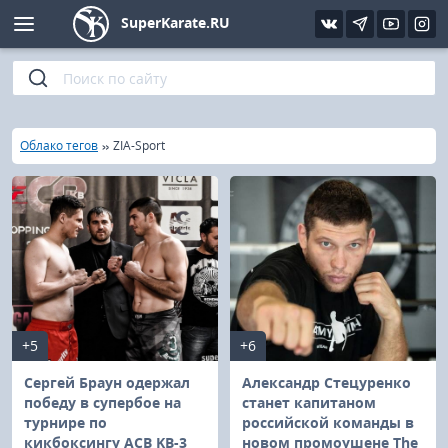
SuperKarate.RU
Киокушинкай
Фото
Интервью
Уроки каратэ
Кёкусин (IFK)
Видео
Статьи
Файлы
»
»
Главная
Облако тегов
ZIA-Sport
Шинкиокушинкай
Библиотека
Кекусин-кан
Кикбоксинг и K-1
Бокс
+5
+6
UFC и MMA
Сергей Браун одержал
Александр Стецуренко
победу в супербое на
станет капитаном
турнире по
российской команды в
Муай тай
кикбоксингу ACB KB-3
новом промоушене The