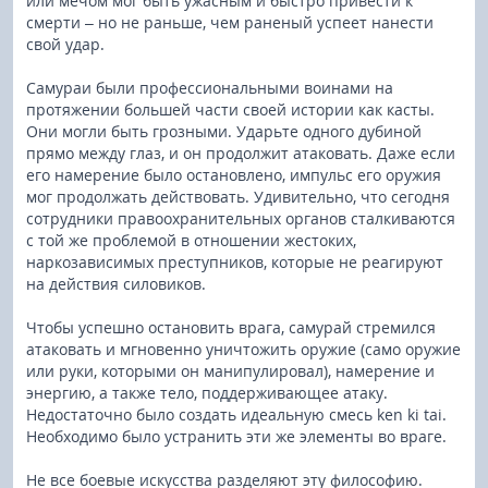
или мечом мог быть ужасным и быстро привести к
смерти – но не раньше, чем раненый успеет нанести
свой удар.
Самураи были профессиональными воинами на
протяжении большей части своей истории как касты.
Они могли быть грозными. Ударьте одного дубиной
прямо между глаз, и он продолжит атаковать. Даже если
его намерение было остановлено, импульс его оружия
мог продолжать действовать. Удивительно, что сегодня
сотрудники правоохранительных органов сталкиваются
с той же проблемой в отношении жестоких,
наркозависимых преступников, которые не реагируют
на действия силовиков.
Чтобы успешно остановить врага, самурай стремился
атаковать и мгновенно уничтожить оружие (само оружие
или руки, которыми он манипулировал), намерение и
энергию, а также тело, поддерживающее атаку.
Недостаточно было создать идеальную смесь ken ki tai.
Необходимо было устранить эти же элементы во враге.
Не все боевые искусства разделяют эту философию.