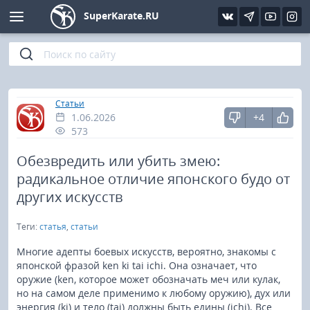
SuperKarate.RU
Киокушинкай
Фото
Интервью
Уроки каратэ
Кёкусин (IFK)
Видео
Статьи
Файлы
»
Главная
Статьи
1.06.2026
+4
Шинкиокушинкай
Библиотека
573
Кекусин-кан
Обезвредить или убить змею:
радикальное отличие японского будо от
Кикбоксинг и K-1
других искусств
Теги:
статья
,
статьи
Бокс
Многие адепты боевых искусств, вероятно, знакомы с
UFC и MMA
японской фразой ken ki tai ichi. Она означает, что
оружие (ken, которое может обозначать меч или кулак,
но на самом деле применимо к любому оружию), дух или
Муай тай
энергия (ki) и тело (tai) должны быть едины (ichi). Все