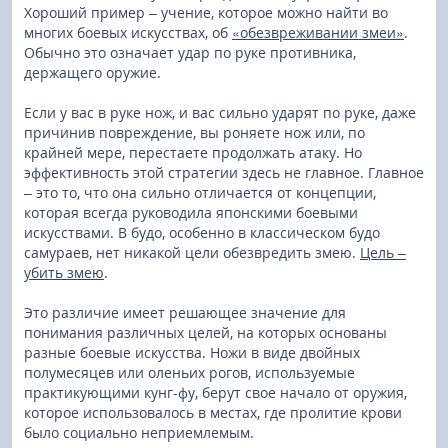
Хороший пример – учение, которое можно найти во
многих боевых искусствах, об
«обезвреживании змеи»
.
Обычно это означает удар по руке противника,
держащего оружие.
Если у вас в руке нож, и вас сильно ударят по руке, даже
причинив повреждение, вы роняете нож или, по
крайней мере, перестаете продолжать атаку. Но
эффективность этой стратегии здесь не главное. Главное
– это то, что она сильно отличается от концепции,
которая всегда руководила японскими боевыми
искусствами. В будо, особенно в классическом будо
самураев, нет никакой цели обезвредить змею.
Цель –
убить змею
.
Это различие имеет решающее значение для
понимания различных целей, на которых основаны
разные боевые искусства. Ножи в виде двойных
полумесяцев или оленьих рогов, используемые
практикующими кунг-фу, берут свое начало от оружия,
которое использовалось в местах, где пролитие крови
было социально неприемлемым.