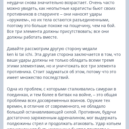
неудачи снова значительно возрастает. Очень часто
можно увидеть, как неопытные каратисты бьют своих
противников в спарринге – они наносят удары
«оружием», но их тела остаются разъединенными,
поэтому это больше похоже на пощечину, чем на бой.
Все три элемента должны присутствовать; все они
должны работать вместе.
Давайте рассмотрим другую сторону медали
ken ki tai ichi. Эта другая сторона заключается в том, что
ваши удары должны не только обладать всеми тремя
этими элементами, но и уничтожать все три элемента
противника. Стоит задуматься об этом, потому что это
имеет множество последствий.
Одна из проблем, с которыми сталкивались самураи в
поединках, и тем более в битвах на войне, – это общая
проблема всех досовременных воинов. Оружие тех
времен, в отличие от современного, не обладало
большой останавливающей силой. Противник, будучи
достаточно заряженным адреналином, мог выдержать
полдюжины стрел и продолжать атаковать. Удар копьем