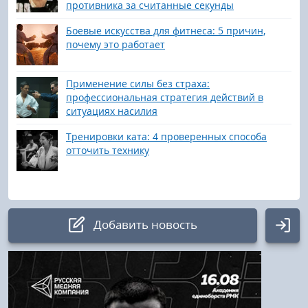
противника за считанные секунды
Боевые искусства для фитнеса: 5 причин,
почему это работает
Применение силы без страха:
профессиональная стратегия действий в
ситуациях насилия
Тренировки ката: 4 проверенных способа
отточить технику
Добавить новость
Авторизация
Логин: