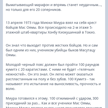
Выматывающий марафон и впрямь станет неудачным...,
но только для его 20 соперников.
13 апреля 1973 года Миюки Миура взял на себя крест
бойцов Мас Оямы. Все происходило на 2-м этаже 5-
этажной штаб-квартиры Хонбу Киокушинкай в Токио.
Он знал что выходит против жестких бойцов. Но и сам
был одним из них, учеником убийцы быков Масутацу
Оямы.
Молодой черный пояс должен был пройти 100 раундов
кумитэ с 20 каратистами. С ними не будет «телячьих
нежностей». Он это знал. Он легко может оказаться
распластанным на полу и без зубов. 100 Кумитэ - так
называют это испытание на выносливость, прочность и
волю.
Миура готовился к этому. 100 отжиманий с ударом, 300
приседаний за раз... Как и все ученики Мас Оямы,
Миюки Миура провел много часов тренировок тренируя