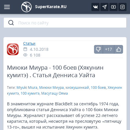
SuperKarate.RU
Киокушинкай
Фото
Интервью
Уроки каратэ
Кёкусин (IFK)
Видео
Статьи
Файлы
»
Главная
Статьи
4.10.2018
+17
Шинкиокушинкай
Библиотека
6 108
Кекусин-кан
Миюки Миура - 100 боев (Хякунин
кумитэ) . Статья Денниса Уайта
Кикбоксинг и K-1
Теги:
Miyuki Miura
,
Миюки Миура
,
киокушинкай
,
100 боев
,
Хякунин
кумитэ
,
100 кумитэ
,
Масутацу Ояма
Бокс
В знаменитом журнале BlackBelt за сентябрь 1974 года,
опубликована статья Денниса Уайта о 100 боях Миюки
UFC и MMA
Миуры. Журналист рассказывает об успехе 22-летнего
каратиста, который, несмотря на пресловутую «пятницу
Муай тай
13-го», вышел на испытание Хякунин кумитэ.