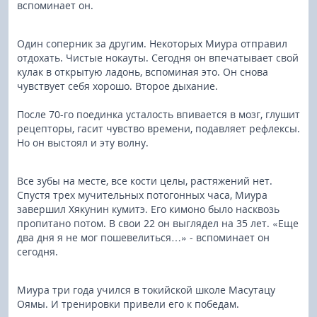
вспоминает он.
Один соперник за другим. Некоторых Миура отправил
отдохать. Чистые нокауты. Сегодня он впечатывает свой
кулак в открытую ладонь, вспоминая это. Он снова
чувствует себя хорошо. Второе дыхание.
После 70-го поединка усталость впивается в мозг, глушит
рецепторы, гасит чувство времени, подавляет рефлексы.
Но он выстоял и эту волну.
Все зубы на месте, все кости целы, растяжений нет.
Спустя трех мучительных потогонных часа, Миура
завершил Хякунин кумитэ. Его кимоно было насквозь
пропитано потом. В свои 22 он выглядел на 35 лет. «Еще
два дня я не мог пошевелиться…» - вспоминает он
сегодня.
Миура три года учился в токийской школе Масутацу
Оямы. И тренировки привели его к победам.