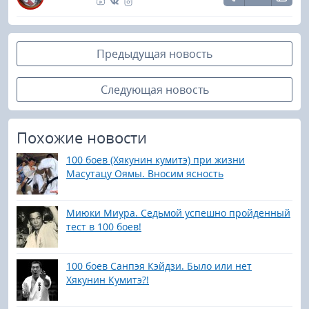
Предыдущая новость
Следующая новость
Похожие новости
100 боев (Хякунин кумитэ) при жизни
Масутацу Оямы. Вносим ясность
Миюки Миура. Седьмой успешно пройденный
тест в 100 боев!
100 боев Санпэя Кэйдзи. Было или нет
Хякунин Кумитэ?!