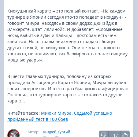
Киокушинкай каратэ – это полный контакт. «На каждом
турнире в Японии сегодня кто-то попадает в нокдаун» -
говорит Миура, находясь в своем доджо ДюПэйдж в
Элмхерсте, штат Иллинойс. И добавляет: «Сломанные
носы, выбитые зубы и пальцы – докторам есть чем
заняться. Но от травм неизменно страдают бойцы
других стилей, не киокушина. Они не знают полного
контакта, не понимают, как блокировать по-настоящему
мощные удары».
В шести главных турнирах, половину из которых
проводила Ассоциация Каратэ Японии, Миура вырубил
своих соперников. И шесть раз был дисквалифицирован.
Он понял, что турнирное каратэ – это какое-то другое
каратэ...
Читайте также:
Миюки Миура. Седьмой успешно
пройденный тест в 100 боев
Автор:
Андрей Куртий
+17