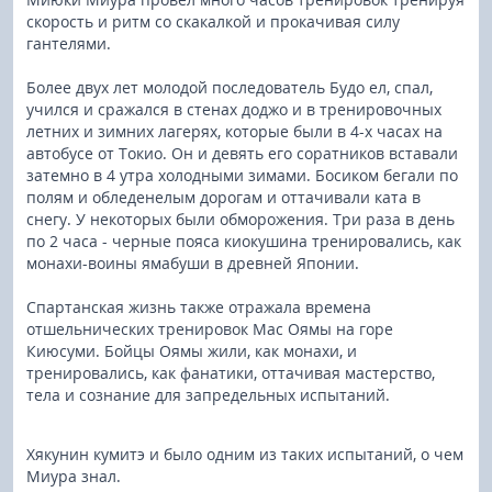
скорость и ритм со скакалкой и прокачивая силу
гантелями.
Более двух лет молодой последователь Будо ел, спал,
учился и сражался в стенах доджо и в тренировочных
летних и зимних лагерях, которые были в 4-х часах на
автобусе от Токио. Он и девять его соратников вставали
затемно в 4 утра холодными зимами. Босиком бегали по
полям и обледенелым дорогам и оттачивали ката в
снегу. У некоторых были обморожения. Три раза в день
по 2 часа - черные пояса киокушина тренировались, как
монахи-воины ямабуши в древней Японии.
Спартанская жизнь также отражала времена
отшельнических тренировок Мас Оямы на горе
Киюсуми. Бойцы Оямы жили, как монахи, и
тренировались, как фанатики, оттачивая мастерство,
тела и сознание для запредельных испытаний.
Хякунин кумитэ и было одним из таких испытаний, о чем
Миура знал.