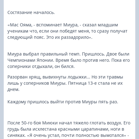
Состязание началось.
«Мас Ояма, - вспоминает Миура, - сказал младшим
ученикам что, если они победят меня, то сразу получат
следующий пояс. Это их раззадорило».
Миура выбрал правильный темп. Пришлось. Двое были
Чемпионами Японии. Время было против него. Пока его
соперники отдыхали, он бился.
Разорван хрящ, вывихнуты лодыжки... Но эти травмы
лишь у соперников Миуры. Пятница 13-е стала не их
днем.
Каждому пришлось выйти против Миуры пять раз.
После 50-го боя Миюки начал тяжело глотать воздух. Его
грудь была исхлестана красными царапинами, ноги в
синяках. «Я очень устал, почти полностью вымотался» -