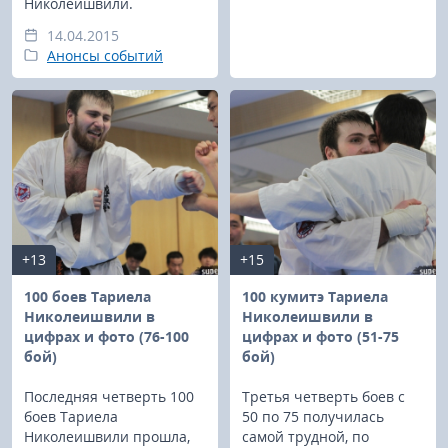
Николеишвили.
14.04.2015
Анонсы событий
+13
+15
100 боев Тариела
100 кумитэ Тариела
Николеишвили в
Николеишвили в
цифрах и фото (76-100
цифрах и фото (51-75
бой)
бой)
Последняя четверть 100
Третья четверть боев с
боев Тариела
50 по 75 получилась
Николеишвили прошла,
самой трудной, по