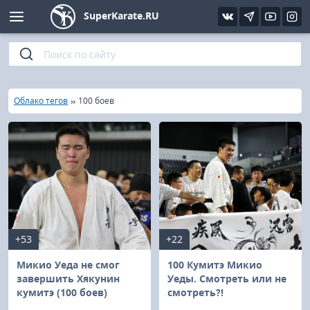
SuperKarate.RU
Киокушинкай
Фото
Интервью
Уроки каратэ
Кёкусин (IFK)
Видео
Статьи
Файлы
»
»
Главная
Облако тегов
100 боев
Шинкиокушинкай
Библиотека
Кекусин-кан
Кикбоксинг и K-1
Бокс
+53
+22
UFC и MMA
Микио Уеда не смог
100 Кумитэ Микио
завершить Хякунин
Уеды. Смотреть или не
кумитэ (100 боев)
смотреть?!
Муай тай