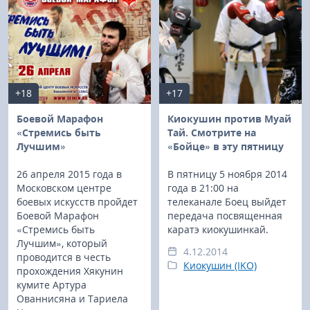
+18
+17
Боевой Марафон
Киокушин против Муай
«Стремись быть
Тай. Смотрите на
Лучшим»
«Бойце» в эту пятницу
26 апреля 2015 года в
В пятницу 5 ноября 2014
Московском центре
года в 21:00 на
боевых искусств пройдет
телеканале Боец выйдет
Боевой Марафон
передача посвященная
«Стремись быть
каратэ киокушинкай.
Лучшим», который
4.12.2014
проводится в честь
Киокушин (IKO)
прохождения Хякунин
кумите Артура
Ованнисяна и Тариела