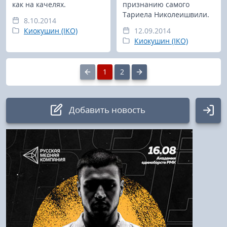
как на качелях.
признанию самого
Тариела Николеишвили.
8.10.2014
Киокушин (IKO)
12.09.2014
Киокушин (IKO)
1
2
Добавить новость
Авторизация
Логин:
Пароль