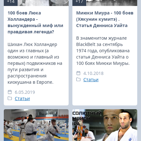
+14
+17
100 боев Люка
Миюки Миура - 100 боев
Холландера -
(Хякунин кумитэ) .
вынужденный миф или
Статья Денниса Уайта
правдивая легенда?
В знаменитом журнале
Шихан Люк Холландер
BlackBelt за сентябрь
один из главных (а
1974 года, опубликована
возможно и главный из
статья Денниса Уайта о
первых) подвижников на
100 боях Миюки Миуры.
пути развития и
4.10.2018
распространения
Статьи
киокушина в Европе.
6.05.2019
Статьи