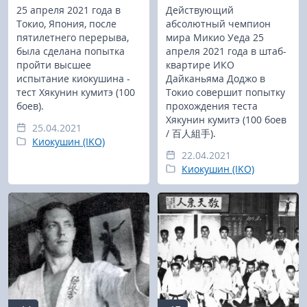
25 апреля 2021 года в
Действующий
Токио, Япония, после
абсолютный чемпион
пятилетнего перерыва,
мира Микио Уеда 25
была сделана попытка
апреля 2021 года в штаб-
пройти высшее
квартире ИКО
испытание киокушина -
Дайканьяма Доджо в
тест Хякунин кумитэ (100
Токио совершит попытку
боев).
прохождения теста
Хякунин кумитэ (100 боев
25.04.2021
/ 百人組手).
Киокушин (IKO)
22.04.2021
Киокушин (IKO)