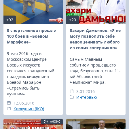
+92
+20
9 спортсменов прошли
Захари Дамьянов: «Я не
100 боев в «Боевом
могу позволить себе
Марафоне»
недооценивать любого
из своих соперников»
9 мая 2016 года в
Московском Центре
Самым главным
Боевых Искусств
событием прошедшего
состоялся грандиозный
года, безусловно, стал 11-
праздник киокушина -
ый Абсолютный
Боевой Марафон
Чемпионат Мира.
«Стремись быть
3.01.2016
лучшим».
Интервью
12.05.2016
Киокушин (IKO)
АНОНС