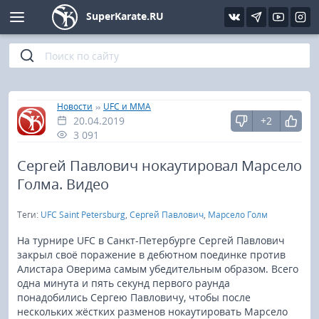
SuperKarate.RU
Киокушинкай
Фото
Интервью
Уроки каратэ
Кёкусин (IFK)
Видео
Статьи
Файлы
»
»
Главная
Новости
UFC и MMA
20.04.2019
+2
Шинкиокушинкай
Библиотека
3 091
Кекусин-кан
Сергей Павлович нокаутировал Марсело
Голма. Видео
Кикбоксинг и K-1
Теги:
UFC Saint Petersburg
,
Сергей Павлович
,
Марсело Голм
Бокс
На турнире UFC в Санкт-Петербурге Сергей Павлович
закрыл своё поражение в дебютном поединке против
Алистара Оверима самым убедительным образом. Всего
UFC и MMA
одна минута и пять секунд первого раунда
понадобились Сергею Павловичу, чтобы после
Муай тай
нескольких жёстких разменов нокаутировать Марсело