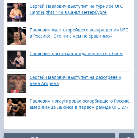
Сергей Павлович выступит на турнире UFC
Fight Nights 149 в Санкт-Петербурге
Павлович ждет скорейшего возвращения UFC
в Россию: «Это ни с чем не сравнимо»
Павлович рассказал, когда вернется к боям
Сергей Павлович выступит на разогреве у
Бена Аскрена
Павлович нокаутировал оскорбившего Россию
американца Льюиса в первом раунде UFC 277