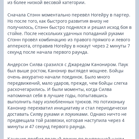
из более низкой весовой категории.
Сначала Спэнн моментально перевёл Ногейру в партер.
Но после того, как быстрого развития внизу не
получилось, Спэнн быстро поднялся и решил исход боя в
стойке. После нескольких удачных попаданий руками
Спэнн провёл комбинацию из правого прямого и левого
апперкота, отправив Ногейру в нокаут через 2 минуты 7
секунд после начала первого раунда.
Андерсон Силва сразился с Джаредом Канониром. Паук
был выше ростом, Канонир выглядел мощнее. Бойцы
очень аккуратно начали поединок. Было много
передвижений, мало ударов, прежде, чем бойцы слегка
раскочегарились. И были моменты, когда Силва
напоминал себя в лучшие годы, попытавшись
выполнить пару излюбленных трюков. Но потихоньку
Канонир перехватил инициативу и стал периодически
доставать Силву руками и лоукиками. Однако ничто не
предвещала той развязки, которая наступила через 4
минуты и 47 секунд первого раунда.
Канонир пробил правый лоукик по внутренней части