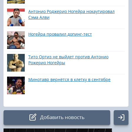
Антонио Роджерио Ногейра нокаутировал
Сэма Алви
Ногейра провалил допинг-тест
Тито Ортиз не выйдет против Антонио
Рожерио Ногейры
Минотавр вернётся в клетку в сентябре
Добавить новость