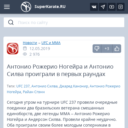
SuperKarate.RU
Киокушинкай
Фото
Интервью
Уроки каратэ
Кёкусин (IFK)
Видео
Статьи
Файлы
»
»
Главная
Новости
UFC и MMA
12.05.2019
+3
Шинкиокушинкай
Библиотека
2 976
Кекусин-кан
Антонио Рожерио Ногейра и Антонио
Силва проиграли в первых раундах
Кикбоксинг и K-1
Теги:
UFC 237
,
Антонио Силва
,
Джаред Канонир
,
Антонио Рожерио
Ногейра
,
Райан Спэнн
Бокс
Сегодня утром на турнире UFC 237 провели очередные
поединки два бразильских ветерана смешанных
UFC и MMA
единоборств, две легенды ММА – Антонио Рожерио
Ногейра и Андерсон Силва. Провели крайне неудачно.
Муай тай
Оба проиграли своим более молодым соперникам в