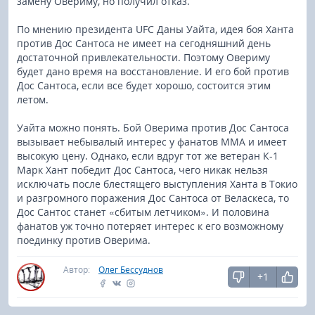
замену Овериму, но получил отказ.
По мнению президента UFC Даны Уайта, идея боя Ханта
против Дос Сантоса не имеет на сегодняшний день
достаточной привлекательности. Поэтому Овериму
будет дано время на восстановление. И его бой против
Дос Сантоса, если все будет хорошо, состоится этим
летом.
Уайта можно понять. Бой Оверима против Дос Сантоса
вызывает небывалый интерес у фанатов ММА и имеет
высокую цену. Однако, если вдруг тот же ветеран К-1
Марк Хант победит Дос Сантоса, чего никак нельзя
исключать после блестящего выступления Ханта в Токио
и разгромного поражения Дос Сантоса от Веласкеса, то
Дос Сантос станет «сбитым летчиком». И половина
фанатов уж точно потеряет интерес к его возможному
поединку против Оверима.
Автор:
Олег Бессуднов
+1