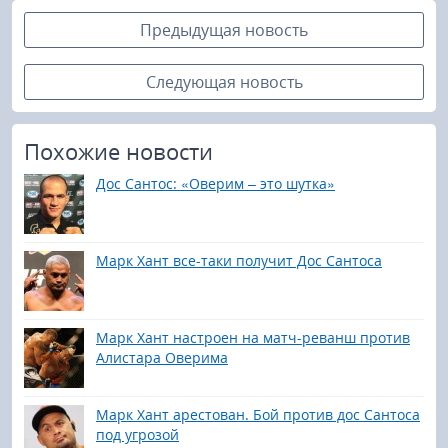
Предыдущая новость
Следующая новость
Похожие новости
Дос Сантос: «Оверим – это шутка»
Марк Хант все-таки получит Дос Сантоса
Марк Хант настроен на матч-реванш против
Алистара Оверима
Марк Хант арестован. Бой против дос Сантоса
под угрозой