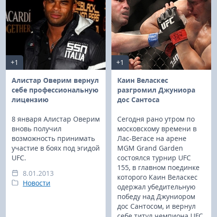
+1
+1
Алистар Оверим вернул
Каин Веласкес
себе профессиональную
разгромил Джуниора
лицензию
дос Сантоса
8 января Алистар Оверим
Сегодня рано утром по
вновь получил
московскому времени в
возможность принимать
Лас-Вегасе на арене
участие в боях под эгидой
MGM Grand Garden
UFC.
состоялся турнир UFC
155, в главном поединке
8.01.2013
которого Каин Веласкес
Новости
одержал убедительную
победу над Джуниором
дос Сантосом, и вернул
себе титул чемпиона UFC