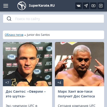
SuperKarate.RU
Киокушинкай
Фото
Интервью
Уроки каратэ
Кёкусин (IFK)
Видео
Статьи
Файлы
»
»
Главная
Облако тегов
Junior dos Santos
Шинкиокушинкай
Библиотека
Кекусин-кан
Кикбоксинг и K-1
Бокс
+7
+4
UFC и MMA
Дос Сантос: «Оверим –
Марк Хант все-таки
это шутка»
получит Дос Сантоса
Муай тай
Экс-чемпион UFC в
Сегодня компания UFC