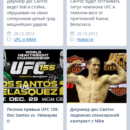
Джуниор дос Сантос
Сантос будет отстаивать
ведет бой в стойке,
титул чемпиона UFC в
обрушивая на своих
тяжелом веcе от
соперников целый град
притязаний Каина
мощнейших ударов.
Веласкеса.
28.12.2012
20.12.2012
UFC и MMA
Новости
Полное превью UFC 155:
Джуниор дос Сантос
Dos Santos vs. Velasquez
подписал спонсорский
II
контракт с Nike