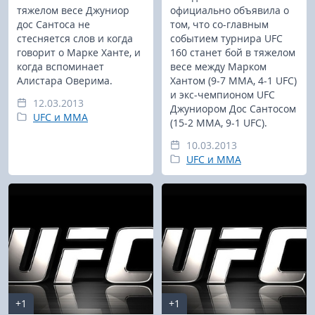
тяжелом весе Джуниор
официально объявила о
дос Сантоса не
том, что со-главным
стесняется слов и когда
событием турнира UFC
говорит о Марке Ханте, и
160 станет бой в тяжелом
когда вспоминает
весе между Марком
Алистара Оверима.
Хантом (9-7 MMA, 4-1 UFC)
и экс-чемпионом UFC
12.03.2013
Джуниором Дос Сантосом
UFC и MMA
(15-2 MMA, 9-1 UFC).
10.03.2013
UFC и MMA
+1
+1