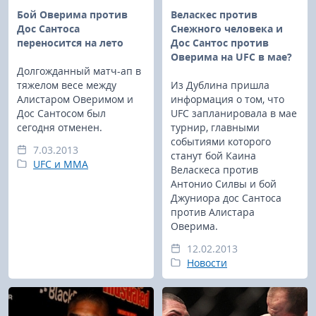
Бой Оверима против
Веласкес против
Дос Сантоса
Снежного человека и
переносится на лето
Дос Сантос против
Оверима на UFC в мае?
Долгожданный матч-ап в
тяжелом весе между
Из Дублина пришла
Алистаром Оверимом и
информация о том, что
Дос Сантосом был
UFC запланировала в мае
сегодня отменен.
турнир, главными
событиями которого
7.03.2013
станут бой Каина
UFC и MMA
Веласкеса против
Антонио Силвы и бой
Джуниора дос Сантоса
против Алистара
Оверима.
12.02.2013
Новости