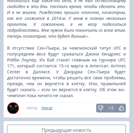
находились еще какие-то дела, я не был по-настоящему
свободен в эти дни. Настало время, чтобы сделать это.
И я не жалею. Рождество прошло отлично, посмотрим,
как все сложится в 2014-м. У меня в планах несколько
проектов. К сожалению, я не могу поделиться
подробностями. Мне нужно было покончить со всем этим,
теперь посмотрим, что будет дальше».
В отсутствие Сен-Пьера, за чемпионский титул UFC в
полусреднем весе будут сражаться Джони Хендрикс и
Робби Лоулер. Их бой станет главным на турнире UFC
171, который состоится 15-го марта в American Airlines
Center в Далласе. У Джорджа Сен-Пьера будет
достаточно времени, чтобы решить все свои проблемы,
прежде, чем он вернется в клетку. Или, правильней
будет сказать –
если
он вернется в клетку. Об этом экс-
чемпион пока ничего не сказал.
+3
Автор:
Amcat
Предыдущая новость