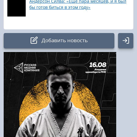
Андерсон Силва: «Еще пара месяцев, и я был
бы готов биться в этом году»
Добавить новость
Авторизация
Логин:
Пароль
Войти
Напомнить пароль