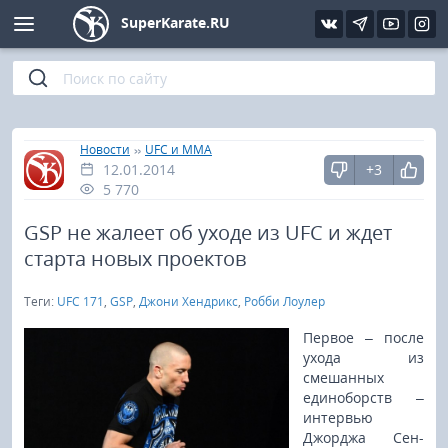
SuperKarate.RU
Киокушинкай
Фото
Интервью
Уроки каратэ
Кёкусин (IFK)
Видео
Статьи
Файлы
»
»
Главная
Новости
UFC и MMA
12.01.2014
+3
Шинкиокушинкай
Библиотека
5 770
Кекусин-кан
GSP не жалеет об уходе из UFC и ждет
старта новых проектов
Кикбоксинг и K-1
Теги:
UFC 171
,
GSP
,
Джони Хендрикс
,
Робби Лоулер
Бокс
Первое – после
ухода из
смешанных
UFC и MMA
единоборств –
интервью
Муай тай
Джорджа Сен-