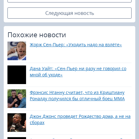
Следующая новость
Похожие новости
Жорж Сен-Пьер: «Уходить надо на взлёте»
Дана Уайт: «Сен-Пьер ни разу не говорил со
мной об уходе»
Фрэнсис Нганну считает, что из Криштиану
Роналду получился бы отличный боец ММА
Джон Джонс проведет Рождество дома, а не на
сборах