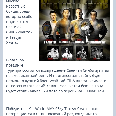
многие
известные
бойцы, среди
которых особо
выделяются
Саенчай
Синбимуайтай
и Тетсуя
Ямато.
В главном
поединке
турнира состоится возвращение Саенчая Синбимуайтай
на американский ринг. И противостоять тайцу будет
возможно лучший боец муай тай США вне зависимости
от весовых категорий Кевин Росс. В этом бою на кону
будет стоять алмазный пояс по версии WBC Муай Тай.
Победитель K-1 World MAX 63kg Тетсуя Ямато также
возвращается в США. Последний раз, когда Ямато