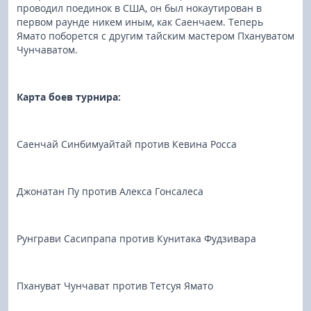
проводил поединок в США, он был нокаутирован в
первом раунде никем иным, как Саенчаем. Теперь
Ямато поборется с другим тайским мастером Пхануватом
Чунчаватом.
Карта боев турнира:
Cаенчай Синбимуайтай против Кевина Росса
Джонатан Пу против Алекса Гонсалеса
Рунграви Сасипрапа против Кунитака Фудзивара
Пхануват Чунчават против Тетсуя Ямато