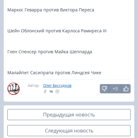
Маркос Геварра против Виктора Переса
Шейн Облонский против Карлоса Рамиреса III
Глен Спенсер против Майка Шеппарда
Малайпет Сасипрапа против Линдсея Чике
Автор:
Олег Бессуднов
+3
Предыдущая новость
Следующая новость