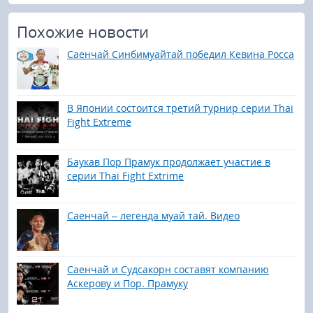
Похожие новости
Саенчай Синбимуайтай победил Кевина Росса
В Японии состоится третий турнир серии Thai
Fight Extreme
Баукав Пор Прамук продолжает участие в
серии Thai Fight Extrime
Саенчай – легенда муай тай. Видео
Саенчай и Судсакорн составят компанию
Аскерову и Пор. Прамуку