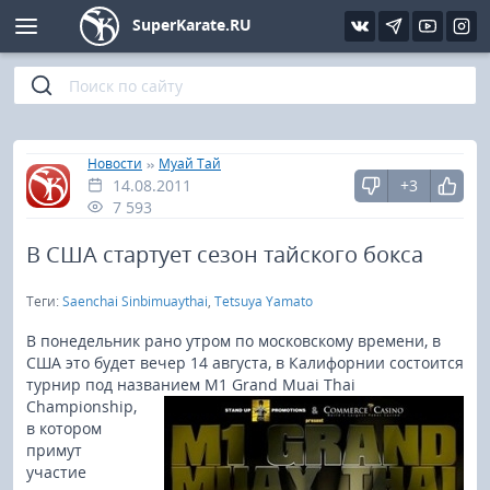
SuperKarate.RU
Киокушинкай
Фото
Интервью
Уроки каратэ
Кёкусин (IFK)
Видео
Статьи
Файлы
»
»
Главная
Новости
Муай Тай
14.08.2011
+3
Шинкиокушинкай
Библиотека
7 593
Кекусин-кан
В США стартует сезон тайского бокса
Теги:
Saenchai Sinbimuaythai
,
Tetsuya Yamato
Кикбоксинг и K-1
В понедельник рано утром по московскому времени, в
Бокс
США это будет вечер 14 августа, в Калифорнии состоится
турнир под названием M1 Grand Muai
Thai
Championship,
UFC и MMA
в котором
примут
Муай тай
участие