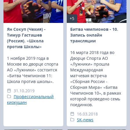
+5
Ян Сокуп (Чехия) -
Битва чемпионов - 10.
Тимур Гасташев
Запись онлайн
(Россия). «Школа
трансляции
против Школы»
16 марта 2018 года во
1 ноября 2019 года в
Дворце Спорта АО
Москве во дворце спорта
«Лужники» прошла
АО «Лужники» состоится
Международная
«Битва Чемпионов 11:
матчевая встреча
Школа против школы».
«Сборная России -
Сборная Мира» «Битва
31.10.2019
Чемпионов 10», в рамках
Профессиональный
которой проведено семь
киокушин
поединков.
16.03.2018
SK-news