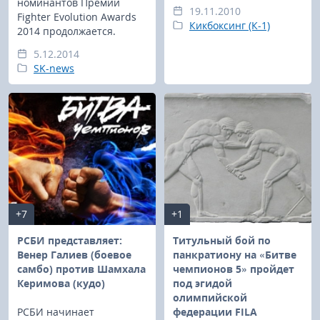
номинантов Премии
19.11.2010
Fighter Evolution Awards
Кикбоксинг (К-1)
2014 продолжается.
5.12.2014
SK-news
+7
+1
РСБИ представляет:
Титульный бой по
Венер Галиев (боевое
панкратиону на «Битве
самбо) против Шамхала
чемпионов 5» пройдет
Керимова (кудо)
под эгидой
олимпийской
РСБИ начинает
федерации FILA