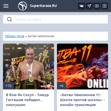
SuperKarate.RU
Киокушинкай
Фото
Интервью
Уроки каратэ
Кёкусин (IFK)
Видео
Статьи
Файлы
»
»
Главная
Облако тегов
Битва чемпионов
Шинкиокушинкай
Библиотека
Кекусин-кан
Кикбоксинг и K-1
Бокс
+10
+6
UFC и MMA
В бою Ян Сокуп - Тимур
«Битва Чемпионов 11:
Гасташев победил...
Школа против школы» -
киокушин
онлайн трансляция
Муай тай