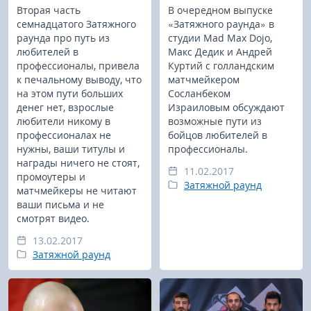
Вторая часть
В очередном выпуске
семнадцатого Затяжного
«Затяжного раунда» в
раунда про путь из
студии Mad Max Dojo,
любителей в
Макс Дедик и Андрей
профессионалы, привела
Куртий с голландским
к печальному выводу, что
матчмейкером
на этом пути больших
Сосланбеком
денег нет, взрослые
Израиловым обсуждают
любители никому в
возможные пути из
профессионалах не
бойцов любителей в
нужны, ваши титулы и
профессионалы.
награды ничего не стоят,
11.02.2017
промоутеры и
Затяжной раунд
матчмейкеры не читают
ваши письма и не
смотрят видео.
13.02.2017
Затяжной раунд