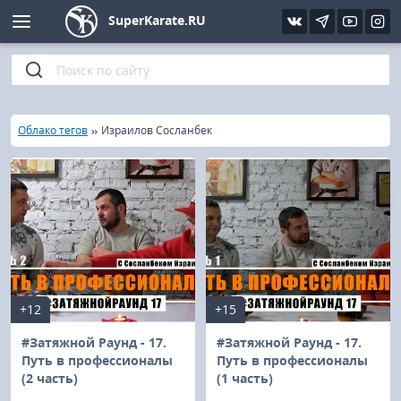
SuperKarate.RU
Киокушинкай
Фото
Интервью
Уроки каратэ
Кёкусин (IFK)
Видео
Статьи
Файлы
»
»
Главная
Облако тегов
Израилов Сосланбек
Шинкиокушинкай
Библиотека
Кекусин-кан
Кикбоксинг и K-1
Бокс
+12
+15
UFC и MMA
#Затяжной Раунд - 17.
#Затяжной Раунд - 17.
Путь в профессионалы
Путь в профессионалы
(2 часть)
(1 часть)
Муай тай