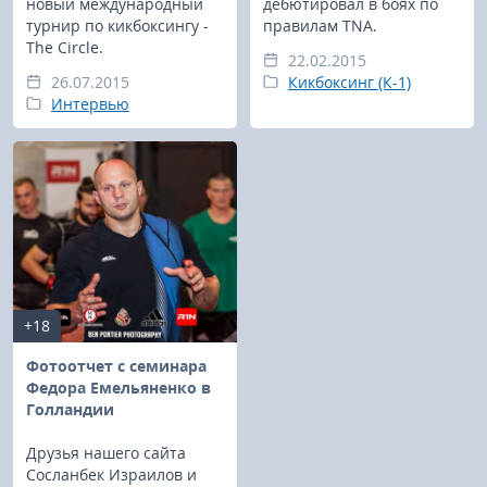
новый международный
дебютировал в боях по
турнир по кикбоксингу -
правилам TNA.
The Circle.
22.02.2015
26.07.2015
Кикбоксинг (К-1)
Интервью
+18
Фотоотчет с семинара
Федора Емельяненко в
Голландии
Друзья нашего сайта
Сосланбек Израилов и