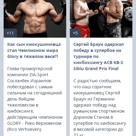
+11
+5
Как сын киокушиновца
Сергей Браун одержал
стал Чемпионом мира
победу в супербое на
Glory в тяжелом весе?!
турнире по
кикбоксингу ACB KB-3
Глава промоутерской
Sibiu Grand Prix Final
компании ZIA-Sport
Сосланбек Израилов
С радостью сообщаем,
побеседовал с самым
что наш соратник
сильным на сегодняшний
киокушиновец Сергей
день бойцом
Браун из Германии
тяжеловесом в
одержал победу над
кикбоксинге,
румынским спортменом
действующим чемпионом
Дорином Станом в
GLORY - Рико Верховеном
супербое по кикбоксингу
(Rico Verhoeven).
в весовой категории до
77 кг.