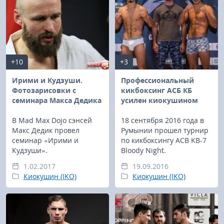
+10
+3
Ирими и Кудзуши.
Профессиональный
Фотозарисовки с
кикбоксинг АСБ КБ
семинара Макса Дедика
усилен киокушином
В Mad Max Dojo сэнсей
18 сентября 2016 года в
Макс Дедик провел
Румынии прошел турнир
семинар «Ирими и
по кикбоксингу ACB KB-7
Кудзуши».
Bloody Night.
1.02.2017
19.09.2016
Киокушин (IKO)
Киокушин (IKO)