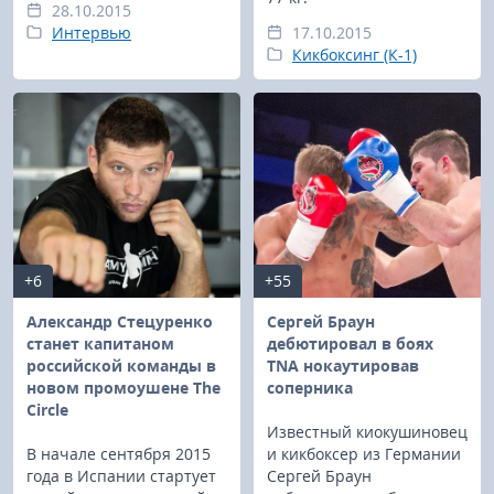
28.10.2015
Интервью
17.10.2015
Кикбоксинг (К-1)
+6
+55
Александр Стецуренко
Сергей Браун
станет капитаном
дебютировал в боях
российской команды в
TNA нокаутировав
новом промоушене The
соперника
Circle
Известный киокушиновец
В начале сентября 2015
и кикбоксер из Германии
года в Испании стартует
Сергей Браун