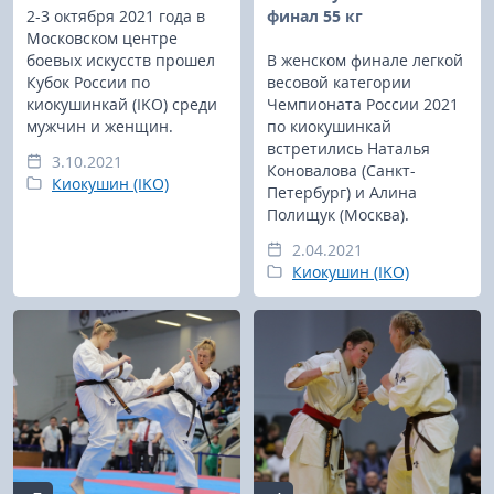
2-3 октября 2021 года в
финал 55 кг
Московском центре
боевых искусств прошел
В женском финале легкой
Кубок России по
весовой категории
киокушинкай (IKO) среди
Чемпионата России 2021
мужчин и женщин.
по киокушинкай
встретились Наталья
3.10.2021
Коновалова (Санкт-
Киокушин (IKO)
Петербург) и Алина
Полищук (Москва).
2.04.2021
Киокушин (IKO)