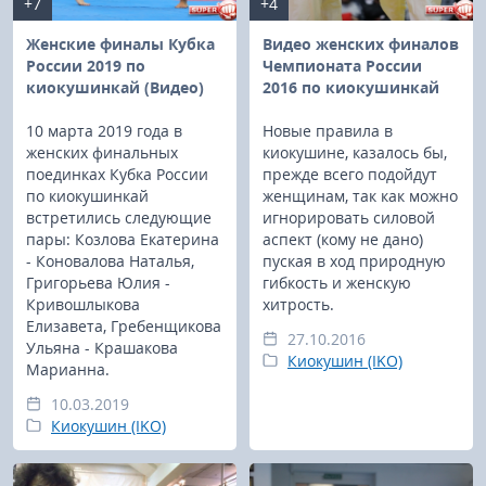
+7
+4
Женские финалы Кубка
Видео женских финалов
России 2019 по
Чемпионата России
киокушинкай (Видео)
2016 по киокушинкай
10 марта 2019 года в
Новые правила в
женских финальных
киокушине, казалось бы,
поединках Кубка России
прежде всего подойдут
по киокушинкай
женщинам, так как можно
встретились следующие
игнорировать силовой
пары: Козлова Екатерина
аспект (кому не дано)
- Коновалова Наталья,
пуская в ход природную
Григорьева Юлия -
гибкость и женскую
Кривошлыкова
хитрость.
Елизавета, Гребенщикова
27.10.2016
Ульяна - Крашакова
Киокушин (IKO)
Марианна.
10.03.2019
Киокушин (IKO)