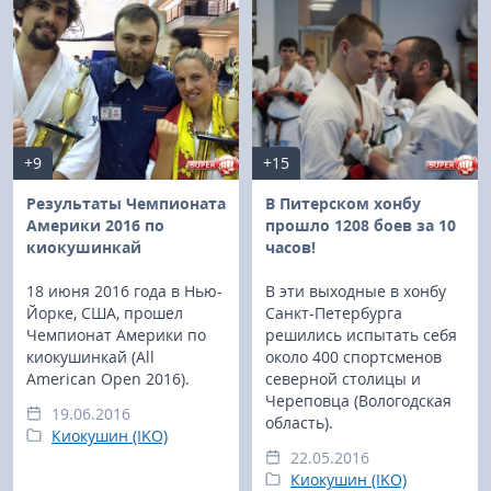
+9
+15
Результаты Чемпионата
В Питерском хонбу
Америки 2016 по
прошло 1208 боев за 10
киокушинкай
часов!
18 июня 2016 года в Нью-
В эти выходные в хонбу
Йорке, США, прошел
Санкт-Петербурга
Чемпионат Америки по
решились испытать себя
киокушинкай (All
около 400 спортсменов
American Open 2016).
северной столицы и
Череповца (Вологодская
19.06.2016
область).
Киокушин (IKO)
22.05.2016
Киокушин (IKO)