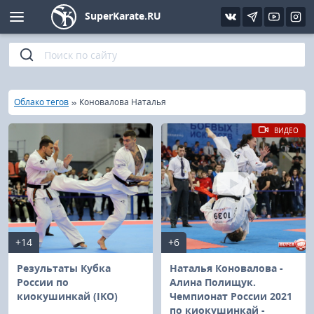
SuperKarate.RU
Киокушинкай
Фото
Интервью
Уроки каратэ
Кёкусин (IFK)
Видео
Статьи
Файлы
»
»
Главная
Облако тегов
Коновалова Наталья
Шинкиокушинкай
Библиотека
ВИДЕО
Кекусин-кан
Кикбоксинг и K-1
Бокс
+14
+6
UFC и MMA
Результаты Кубка
Наталья Коновалова -
России по
Алина Полищук.
киокушинкай (IKO)
Чемпионат России 2021
Муай тай
по киокушинкай -