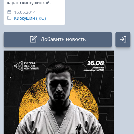
каратэ киокушинкай.
16.05.2014
Киокушин (IKO)
Добавить новость
Авторизация
Логин:
Пароль
Войти
Напомнить пароль