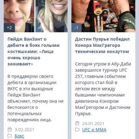
+2
-1
Пейдж ВанЗант о
Дастин Пуарье победил
дебюте в боях голыми
Конора МакГрегора
костяшками: «Лица
техническим нокаутом
очень хорошо
заживают»
Сегодня утром в Абу-Даби
завершился турнир UFC
В преддверии своего
257, главным событием
дебюта в организации
которого стал бой в
BKFC в эти выходные
легком весе между
Пейдж ВанЗант
бывшими чемпионами
объясняет, почему она не
дивизиона Конором
беспокоится о
МакГрегором и Дастином
потенциальных
Пуарье.
повреждениях лица.
24.01.2021
3.02.2021
UFC и MMA
Бокс