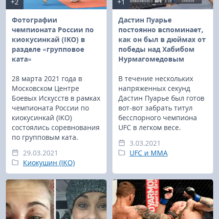
+2
+1
Фотографии
Дастин Пуарье
чемпионата России по
постоянно вспоминает,
киокусинкай (IKO) в
как он был в дюймах от
разделе «групповое
победы над Хабибом
ката»
Нурмагомедовым
28 марта 2021 года в
В течение нескольких
Московском Центре
напряженных секунд
Боевых Искусств в рамках
Дастин Пуарье был готов
чемпионата России по
вот-вот забрать титул
киокусинкай (IKO)
бесспорного чемпиона
состоялись соревнования
UFC в легком весе.
по групповым ката.
3.03.2021
29.03.2021
UFC и MMA
Киокушин (IKO)