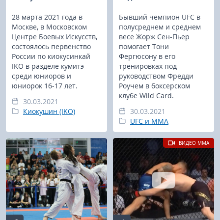
28 марта 2021 года в
Бывший чемпион UFC в
Москве, в Московском
полусреднем и среднем
Центре Боевых Искусств,
весе Жорж Сен-Пьер
состоялось первенство
помогает Тони
России по киокусинкай
Фергюсону в его
IKO в разделе кумитэ
тренировках под
среди юниоров и
руководством Фредди
юниорок 16-17 лет.
Роучем в боксерском
клубе Wild Card.
30.03.2021
Киокушин (IKO)
30.03.2021
UFC и MMA
ВИДЕО MMA