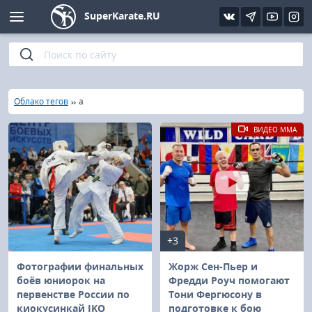
SuperKarate.RU
Киокушинкай
Фото
Интервью
Уроки каратэ
Кёкусин (IFK)
Видео
Статьи
Файлы
»
»
Главная
Облако тегов
а
Шинкиокушинкай
Библиотека
ВИДЕО MMA
Кекусин-кан
Кикбоксинг и K-1
Бокс
+3
UFC и MMA
Фотографии финальных
Жорж Сен-Пьер и
боёв юниорок на
Фредди Роуч помогают
первенстве России по
Тони Фергюсону в
Муай тай
киокусинкай IKO
подготовке к бою