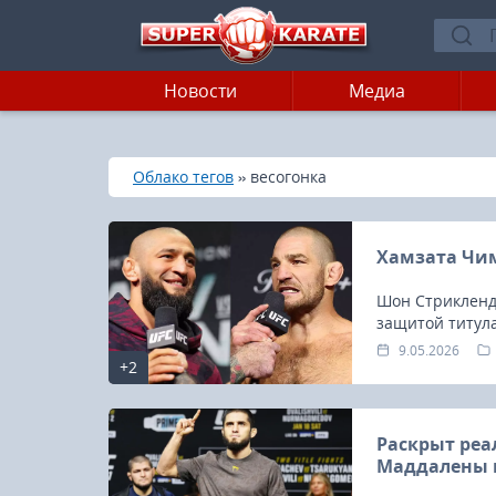
Новости
Медиа
»
»
Главная
Облако тегов
весогонка
Хамзата Чим
Шон Стрикленд 
защитой титула
9.05.2026
+2
Раскрыт реа
Маддалены н