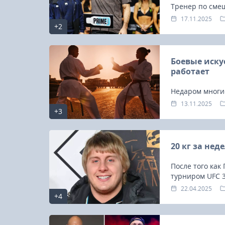
Тренер по сме
поделился инф
17.11.2025
+2
Махачева в ег
Делла Маддален
проходящем в 
Боевые иску
работает
Недаром многи
ведущие фитне
13.11.2025
+3
программы: эт
20 кг за не
После того как
турниром UFC 31
22.04.2025
23-25.10.2026
+4
Spanish Autumn Camp 2026