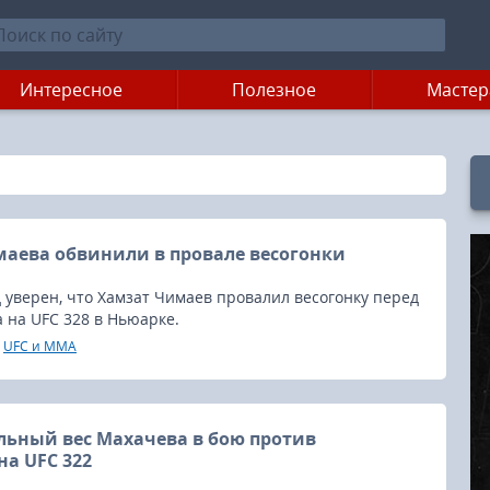
Интересное
Полезное
Мастер
аева обвинили в провале весогонки
уверен, что Хамзат Чимаев провалил весогонку перед
 на UFC 328 в Ньюарке.
UFC и MMA
льный вес Махачева в бою против
а UFC 322