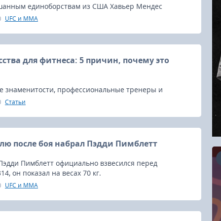
шанным единоборствам из США Хавьер Мендес
ормацией о весе российского бойца UFC Ислама
UFC и MMA
о титульном поединке против австралийца Джека
ы, который состоится на турнире UFC 322,
Нью-Йорке.
сства для фитнеса: 5 причин, почему это
е знаменитости, профессиональные тренеры и
с-блогеры включают боевые искусства в свои
Статьи
о невероятно эффективно для сжигания жира.
делю после боя набрал Пэдди Пимблетт
 Пэдди Пимблетт официально взвесился перед
4, он показал на весах 70 кг.
UFC и MMA
16.08.2026
RCC Kyokushin Fight 5