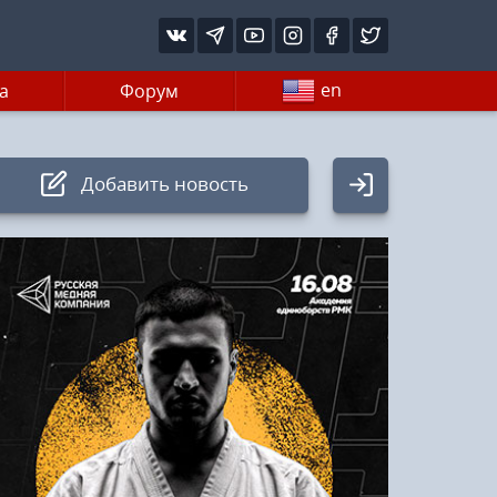
en
а
Форум
Добавить новость
Авторизация
Логин:
Пароль
Войти