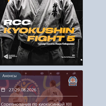
Напомнить пароль
Регистрация
Анонсы
27-29.08.2026
20
Соревнования по киокусинкай XIII
Кубок