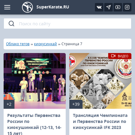
SuperKarate.RU
Киокушинкай
Фото
Интервью
Уроки каратэ
Кёкусин (IFK)
Видео
Статьи
Файлы
»
»
»
Главная
Облако тегов
киокусинкай
Страница 7
Шинкиокушинкай
Библиотека
ВИДЕО
Кекусин-кан
Кикбоксинг и K-1
Бокс
+2
+39
UFC и MMA
Результаты Первенства
Трансляция Чемпионата
России по
и Первенства России по
киокушинкай (12-13, 14-
киокусинкай IFK 2023
Муай тай
15 лет)