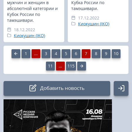
мужчин и женщин в
Кубка России по
абсолютной категории и
тамэшивари.
Кубок России по
17.12.2022
тамэшивари.
Киокушин (IKO)
18.12.2022
Киокушин (IKO)
1
...
3
4
5
6
7
8
9
10
11
...
115
Добавить новость
Авторизация
Логин: