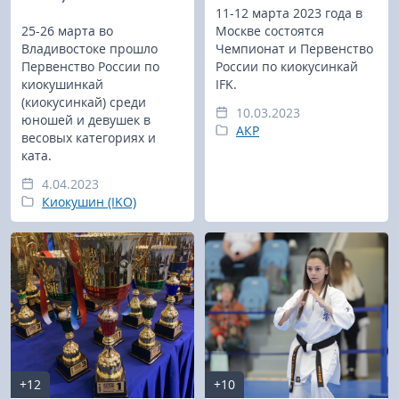
11-12 марта 2023 года в
25-26 марта во
Москве состоятся
Владивостоке прошло
Чемпионат и Первенство
Первенство России по
России по киокусинкай
киокушинкай
IFK.
(киокусинкай) среди
10.03.2023
юношей и девушек в
АКР
весовых категориях и
ката.
4.04.2023
Киокушин (IKO)
+12
+10