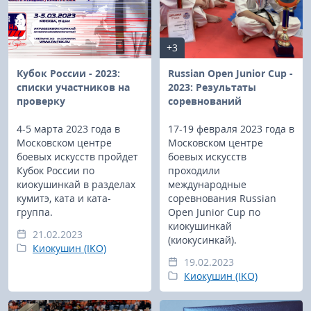
+3
Кубок России - 2023:
Russian Open Junior Cup -
cписки участников на
2023: Результаты
проверку
соревнований
4-5 марта 2023 года в
17-19 февраля 2023 года в
Московском центре
Московском центре
боевых искусств пройдет
боевых искусств
Кубок России по
проходили
киокушинкай в разделах
международные
кумитэ, ката и ката-
соревнования Russian
группа.
Open Junior Cup по
киокушинкай
21.02.2023
(киокусинкай).
Киокушин (IKO)
19.02.2023
Киокушин (IKO)