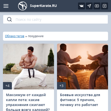
SuperKarate.RU
Киокушинкай
Фото
Интервью
Уроки каратэ
Кёкусин (IFK)
Видео
Статьи
Файлы
»
»
Главная
Облако тегов
похудение
Шинкиокушинкай
Библиотека
Кекусин-кан
Кикбоксинг и K-1
Бокс
+4
+3
UFC и MMA
Максимум от каждой
Боевые искусства для
капли пота: какие
фитнеса: 5 причин,
упражнения сжигают
почему это работает
Муай тай
больше всего калорий?