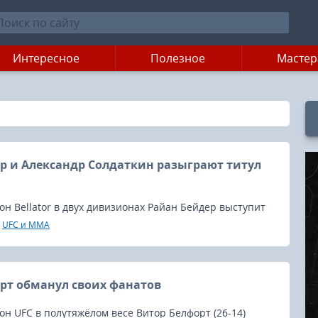
Интересное
Полезное
Мастер
р и Александр Солдаткин разыграют титул
 Bellator в двух дивизионах Райан Бейдер выступит
новогоднем турнире Rizin, который пройдет в японском
UFC и MMA
.
рт обманул своих фанатов
 UFC в полутяжёлом весе Витор Белфорт (26-14)