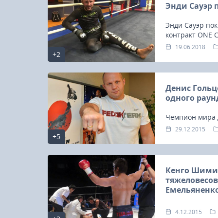
Энди Сауэр п
Энди Сауэр пок
контракт ONE 
19.06.2018
+2
Денис Гольц
одного раун
Чемпион мира 
громкому собы
29.12.2015
+5
против Джайди
Кенго Шимиз
тяжеловесов
Емельяненк
Боец киокушин
4.12.2015