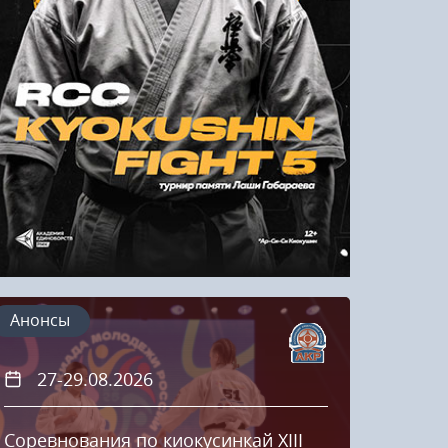
Напомнить пароль
Регистрация
Анонсы
27-29.08.2026
20
Соревнования по киокусинкай XIII
Кубок