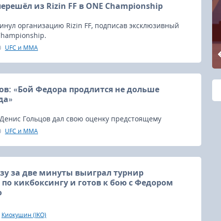
ерешёл из Rizin FF в ONE Championship
инул организацию Rizin FF, подписав эксклюзивный
Championship.
UFC и MMA
ов: «Бой Федора продлится не дольше
да»
Денис Гольцов дал свою оценку предстоящему
тию в мире единоборств - бою Федора Емельяненко
UFC и MMA
па Сингха.
у за две минуты выиграл турнир
 по кикбоксингу и готов к бою с Федором
о
а Кенго Шимизу, выступающий в настоящее время по
Киокушин (IKO)