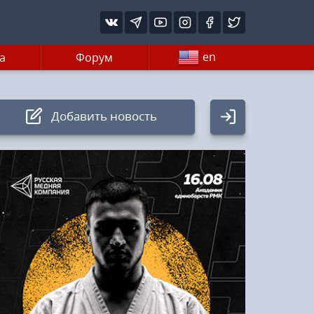
en
а
Форум
Добавить новость
Авторизация
Логин:
Пароль
Войти