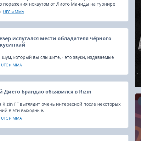
го поражения нокаутом от Лиото Мачиды на турнире
018 года, что это будет его последний бой.
UFC и MMA
зер испугался мести обладателя чёрного
окусинкай
 шум, который вы слышите, - это звуки, издаваемые
езером комментирующего мощный информационный
UFC и MMA
ающий его потенциальный бой на турнире Rizin 14.
 Диего Брандао объявился в Rizin
 Rizin FF выглядит очень интересной после некоторых
ний в эти выходные.
UFC и MMA
16.08.2026
RCC Kyokushin Fight 5