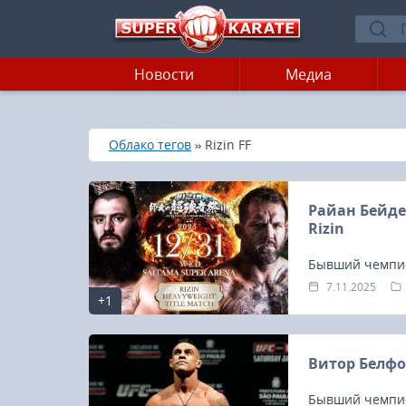
Новости
Медиа
»
»
Главная
Облако тегов
Rizin FF
Райан Бейде
Rizin
Бывший чемпион
31 декабря на 
7.11.2025
+1
городе Сайтама
Витор Белфо
Бывший чемпион