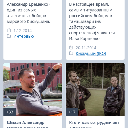
Александр Еременко -
В настоящее время,
один из самых
самым титулованным
атлетичных бойцов
российским бойцом в
мирового Киокушина.
тамэшивари (из
действующих
1.12.2014
спортсменов) является
Интервью
Илья Карпенко.
20.11.2014
Киокушин (IKO)
+33
+17
Шихан Александр
Кто и как сотрудничает