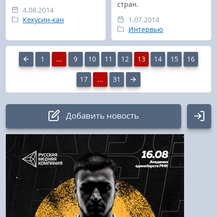
стран.
4.08.2014
Кекусин-кан
1.07.2014
Интервью
1
...
9
10
11
12
13
14
15
16
17
...
31
Добавить новость
Авторизация
Логин:
Пароль