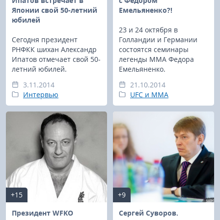
Ипатов встречает в
с Федором
Японии свой 50-летний
Емельяненко?!
юбилей
23 и 24 октября в
Сегодня президент
Голландии и Германии
РНФКК шихан Александр
состоятся семинары
Ипатов отмечает свой 50-
легенды ММА Федора
летний юбилей.
Емельяненко.
3.11.2014
21.10.2014
Интервью
UFC и MMA
+15
+9
Президент WFKO
Сергей Суворов.