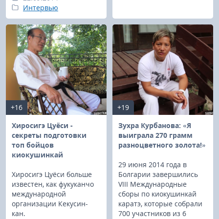
Интервью
+16
+19
Хиросигэ Цуёси -
Зухра Курбанова: «Я
секреты подготовки
выиграла 270 грамм
топ бойцов
разноцветного золота!»
киокушинкай
29 июня 2014 года в
Хиросигэ Цуёси больше
Болгарии завершились
известен, как фукуканчо
VIII Международные
международной
сборы по киокушинкай
организации Кекусин-
каратэ, которые собрали
кан.
700 участников из 6