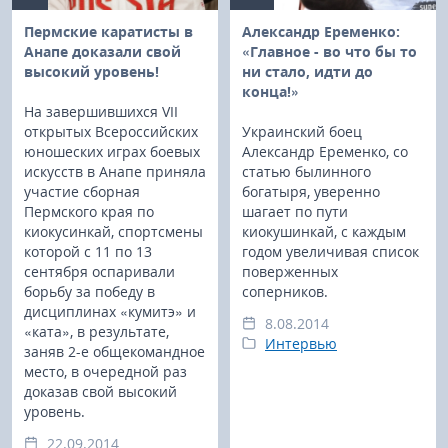
Пермские каратисты в
Александр Еременко:
Анапе доказали свой
«Главное - во что бы то
высокий уровень!
ни стало, идти до
конца!»
На завершившихся VII
открытых Всероссийских
Украинский боец
юношеских играх боевых
Александр Еременко, со
искусств в Анапе приняла
статью былинного
участие сборная
богатыря, уверенно
Пермского края по
шагает по пути
киокусинкай, спортсмены
киокушинкай, с каждым
которой с 11 по 13
годом увеличивая список
сентября оспаривали
поверженных
борьбу за победу в
соперников.
дисциплинах «кумитэ» и
8.08.2014
«ката», в результате,
Интервью
заняв 2-е общекомандное
место, в очередной раз
доказав свой высокий
уровень.
22.09.2014