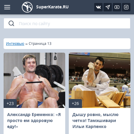
SuperKarate.RU
Киокушинкай
Фото
Интервью
Уроки каратэ
Кёкусин (IFK)
Видео
Статьи
Файлы
»
»
Главная
Интервью
Страница 13
Шинкиокушинкай
Библиотека
Кекусин-кан
Кикбоксинг и K-1
Бокс
+23
+26
UFC и MMA
Александр Еременко: «Я
Дышу ровно, мыслю
просто ем здоровую
четко! Тамэшивари
еду!»
Ильи Карпенко
Муай тай