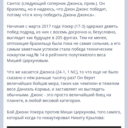
Сантос (следующий соперник Джонса, прим.). Он
бразилец, но я надеюсь, что Джон Джонс победит,
потому что я хочу победить Джона Джонса».
Начиная с марта 2017 года Уокер (17-3) одержал девять
побед подряд, из них с восемь досрочно и, безусловно,
выглядит как будущее в 205 фунтах. Тем не менее,
оппозиция бразильца была пока не самая сильная, а его
самым заметным успехом стала победа техническим
нокаутом над № 14 в рейтинге полутяжёлого веса
Мишей Циркуновым.
Что же касается Джонса (24-1, 1 NC), то что еще не было
сказано о нём раньше тысячу раз? Он берет
величайших бойцов мира, таких как чемпион в тяжелом
весе Даниэль Кормье, и заставляет их выглядеть
обычными. Джонс - это просто величайший боец на
планете, в любой весовой категории.
Бой Джони Уокера против Миши Циркунова, того самого,
который когда-то нокаутировал Никиту Крылова: