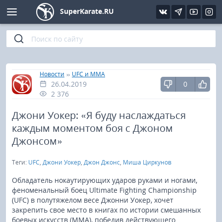
SuperKarate.RU
Киокушинкай
Фото
Интервью
Уроки каратэ
Кёкусин (IFK)
Видео
Статьи
Файлы
»
»
Главная
Новости
UFC и MMA
26.04.2019
0
Шинкиокушинкай
Библиотека
2 376
Кекусин-кан
Джони Уокер: «Я буду наслаждаться
каждым моментом боя с Джоном
Кикбоксинг и K-1
Джонсом»
Теги:
UFC
,
Джони Уокер
,
Джон Джонс
,
Миша Циркунов
Бокс
Обладатель нокаутирующих ударов руками и ногами,
UFC и MMA
феноменальный боец Ultimate Fighting Championship
(UFC) в полутяжелом весе Джонни Уокер, хочет
закрепить свое место в книгах по истории смешанных
Муай тай
боевых искусств (MMA), победив действующего