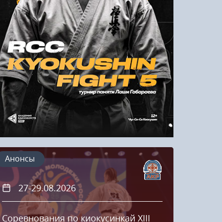
Напомнить пароль
Регистрация
Анонсы
27-29.08.2026
20
Соревнования по киокусинкай XIII
Кубок