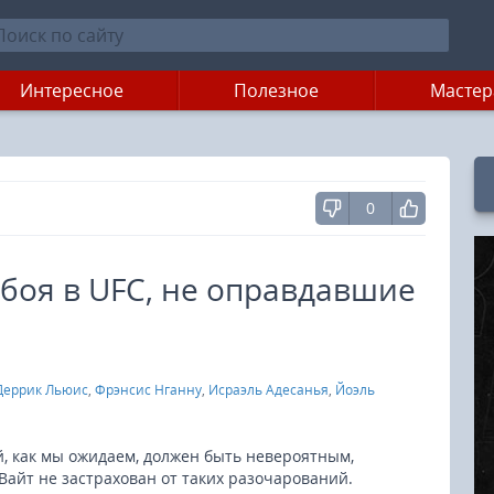
Интересное
Полезное
Мастер
0
 боя в UFC, не оправдавшие
Деррик Льюис
,
Фрэнсис Нганну
,
Исраэль Адесанья
,
Йоэль
ый, как мы ожидаем, должен быть невероятным,
айт не застрахован от таких разочарований.