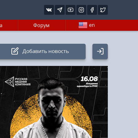
en
а
Форум
Добавить новость
Авторизация
Логин:
Пароль
Войти