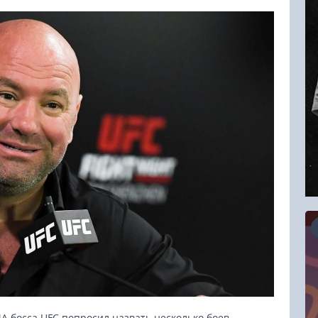
16.08.2026
RCC Kyokushin Fight 5
A босса UFC попросил назвать несколько боев,