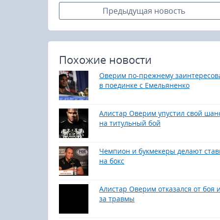
Предыдущая новость
Похожие новости
Оверим по-прежнему заинтересов
в поединке с Емельяненко
Алистар Оверим упустил свой шан
на титульный бой
Чемпион и букмекеры делают став
на бокс
Алистар Оверим отказался от боя и
за травмы