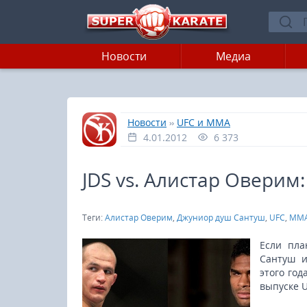
Новости
Медиа
»
»
Главная
Новости
UFC и MMA
4.01.2012
6 373
JDS vs. Алистар Оверим
Теги:
Алистар Оверим
,
Джуниор душ Сантуш
,
UFC
,
MM
Если пла
Сантуш и
этого го
выпуске U