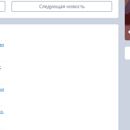
летней Спарта
Следующая новость
России 2026
ан
с
ки
з-