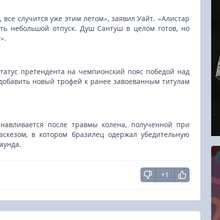
 все случится уже этим летом», заявил Уайт. «Алистар
ять небольшой отпуск. Душ Сантуш в целом готов, но
».
татус претендента на чемпионский пояс победой над
 добавить новый трофей к ранее завоеванным титулам
анавливается после травмы колена, полученной при
аскезом, в котором бразилец одержал убедительную
аунда.
+1
8.2026
27-29.08.20
ushin Fight 5
Соревнования п