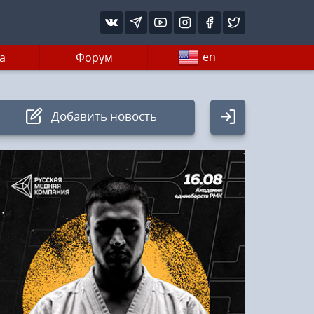
en
а
Форум
Добавить новость
Авторизация
Логин:
Пароль
Войти