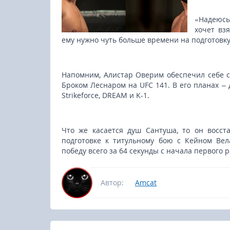
«Надеюсь,
хочет вз
ему нужно чуть больше времени на подготовку
Напомним, Алистар Оверим обеспечил себе с
Броком Леснаром на UFC 141. В его планах –
Strikeforce, DREAM и K-1.
Что же касается душ Сантуша, то он восст
подготовке к титульному бою с Кейном Вел
победу всего за 64 секунды с начала первого р
Автор:
Amcat
23-25.10.2026
16.0
panish Autumn Camp 2026
RCC Kyok