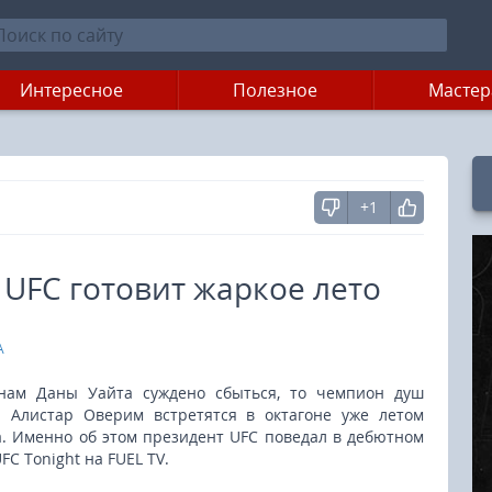
Интересное
Полезное
Мастер
+1
: UFC готовит жаркое лето
A
нам Даны Уайта суждено сбыться, то чемпион душ
 Алистар Оверим встретятся в октагоне уже летом
да. Именно об этом президент UFC поведал в дебютном
FC Tonight на FUEL TV.