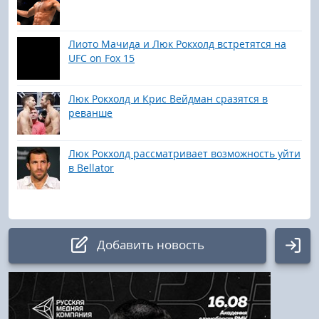
Лиото Мачида и Люк Рокхолд встретятся на
UFC on Fox 15
Люк Рокхолд и Крис Вейдман сразятся в
реванше
Люк Рокхолд рассматривает возможность уйти
в Bellator
Добавить новость
Авторизация