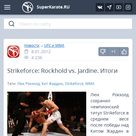
SuperKarate.RU
Киокушинкай
Фото
Интервью
Уроки каратэ
Кёкусин (IFK)
Видео
Статьи
Файлы
»
»
Главная
Новости
UFC и MMA
8.01.2012
+1
Шинкиокушинкай
Библиотека
4 236
Кекусин-кан
Strikeforce: Rockhold vs. Jardine. Итоги
Теги:
Люк Рокхолд
,
Кит Жардин
,
Strikeforce
,
MMA
Кикбоксинг и K-1
Люк Рокхолд
Бокс
сохранил
чемпионский
титул Strikeforce в
UFC и MMA
среднем весе
после победы над
Муай тай
Китом Жардин в