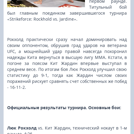
первом раунде.
Титульный бой
был главным поединком завершившегося турнира
«Strikeforce: Rockhold vs. Jardine».
Рокхолд практически сразу начал доминировать над
своим оппонентом, обрушив град ударов на ветерана
UFC, а мощнейший удар правой навсегда похоронил
надежды Кита вернуться в высшую лигу ММА. Кстати, в
погоне за поясом Кит Жардин впервые выступал в
среднем весе. По итогам боя Люк Рокхолд улучшил свою
статистику до 9-1, тогда как Жардин числом своих
поражений рискует сравнять счет собственных же побед
- 16-11-2.
Официальные результаты турнира.
Основные бои:
Люк Рокхолд
vs. Кит Жардин, технический нокаут в 1-м
раунде, 4:26