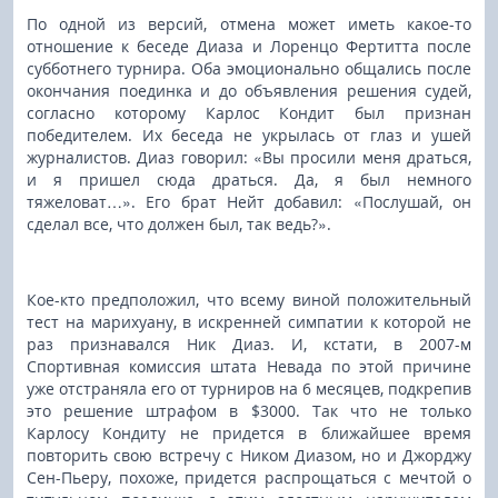
По одной из версий, отмена может иметь какое-то
отношение к беседе Диаза и Лоренцо Фертитта после
субботнего турнира. Оба эмоционально общались после
окончания поединка и до объявления решения судей,
согласно которому Карлос Кондит был признан
победителем. Их беседа не укрылась от глаз и ушей
журналистов. Диаз говорил: «Вы просили меня драться,
и я пришел сюда драться. Да, я был немного
тяжеловат…». Его брат Нейт добавил: «Послушай, он
сделал все, что должен был, так ведь?».
Кое-кто предположил, что всему виной положительный
тест на марихуану, в искренней симпатии к которой не
раз признавался Ник Диаз. И, кстати, в 2007-м
Спортивная комиссия штата Невада по этой причине
уже отстраняла его от турниров на 6 месяцев, подкрепив
это решение штрафом в $3000. Так что не только
Карлосу Кондиту не придется в ближайшее время
повторить свою встречу с Ником Диазом, но и Джорджу
Сен-Пьеру, похоже, придется распрощаться с мечтой о