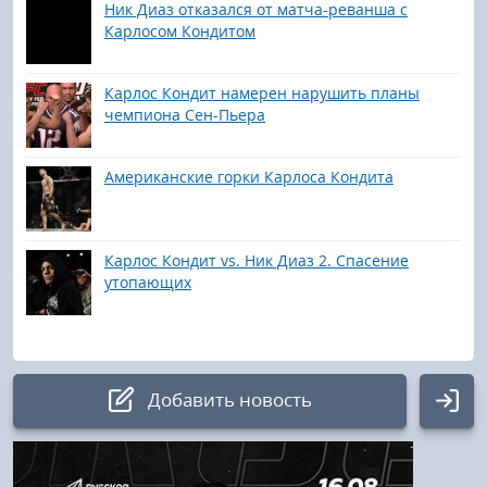
Ник Диаз отказался от матча-реванша с
Карлосом Кондитом
Карлос Кондит намерен нарушить планы
чемпиона Сен-Пьера
Американские горки Карлоса Кондита
Карлос Кондит vs. Ник Диаз 2. Спасение
утопающих
Добавить новость
Авторизация