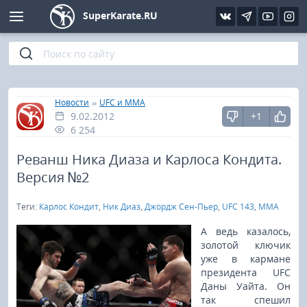
SuperKarate.RU
Киокушинкай
Фото
Интервью
Уроки каратэ
Кёкусин (IFK)
Видео
Статьи
Файлы
»
»
Главная
Новости
UFC и MMA
9.02.2012
+1
Шинкиокушинкай
Библиотека
6 254
Кекусин-кан
Реванш Ника Диаза и Карлоса Кондита.
Версия №2
Кикбоксинг и K-1
Теги:
Карлос Кондит
,
Ник Диаз
,
Джордж Сен-Пьер
,
UFC 143
,
MMA
Бокс
А ведь казалось,
золотой ключик
уже в кармане
UFC и MMA
президента UFC
Даны Уайта. Он
Муай тай
так спешил