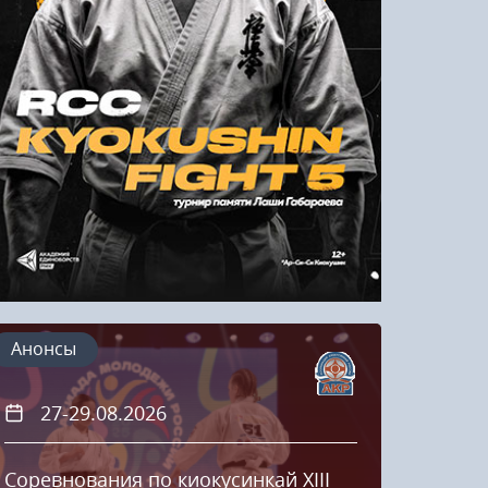
Напомнить пароль
Регистрация
Анонсы
27-29.08.2026
20
Соревнования по киокусинкай XIII
Кубок