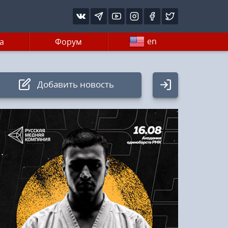
en
а
Форум
Добавить новость
Авторизация
Логин:
Пароль
Войти