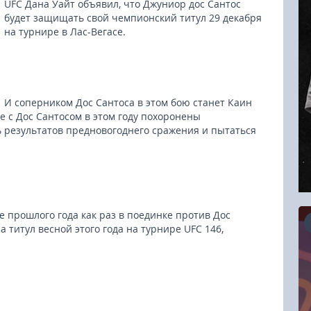
UFC Дана Уайт объявил, что Джуниор дос Сантос
будет защищать свой чемпионский титул 29 декабря
на турнире в Лас-Вегасе.
И соперником Дос Сантоса в этом бою станет Каин
 с Дос Сантосом в этом году похоронены
ь результатов предновогоднего сражения и пытаться
е прошлого года как раз в поединке против Дос
а титул весной этого года на турнире UFC 146,
16.08.2026
RCC Kyokushin Fight 5