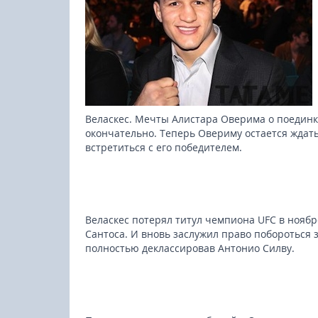
Веласкес. Мечты Алистара Оверима о поединке
окончательно. Теперь Овериму остается ждат
встретиться с его победителем.
Веласкес потерял титул чемпиона UFC в ноябр
Сантоса. И вновь заслужил право побороться з
полностью деклассировав Антонио Силву.
23-25.10.2026
Spanish Autumn Camp 2026