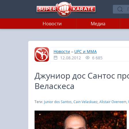
Новости
Медиа
»
»
Главная
Новости
UFC и MMA
12.08.2012
6 685
Джуниор дос Сантос пр
Веласкеса
Теги:
Junior dos Santos
,
Cain Velaskuez
,
Alistair Overeem
,