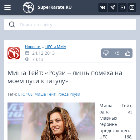
SuperKarate.RU
Киокушинкай
Фото
Интервью
Уроки каратэ
Кёкусин (IFK)
Видео
Статьи
Файлы
»
»
Главная
Новости
UFC и MMA
24.12.2013
+5
Шинкиокушинкай
Библиотека
7 613
Кекусин-кан
Миша Тейт: «Роузи – лишь помеха на
моем пути к титулу»
Кикбоксинг и K-1
Теги:
UFC 168
,
Миша Тейт
,
Ронда Роузи
Бокс
Миша Тейт,
одна из
главных
UFC и MMA
героинь
предстоящего
Муай тай
UFC 168,