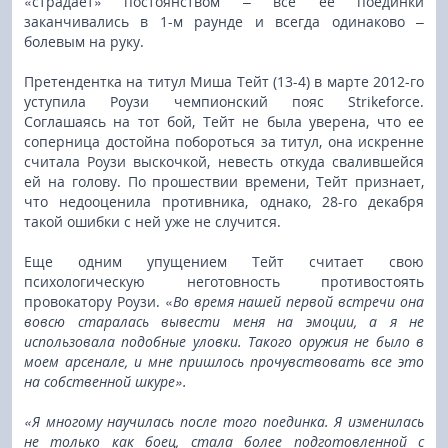
«страдает» постоянством – все ее поединки
заканчивались в 1-м раунде и всегда одинаково –
болевым на руку.
Претендентка на титул Миша Тейт (13-4) в марте 2012-го
уступила Роузи чемпионский пояс Strikeforce.
Соглашаясь на тот бой, Тейт не была уверена, что ее
соперница достойна побороться за титул, она искренне
считала Роузи выскочкой, невесть откуда свалившейся
ей на голову. По прошествии времени, Тейт признает,
что недооценила противника, однако, 28-го декабря
такой ошибки с ней уже не случится.
Еще одним упущением Тейт считает свою
психологическую неготовность противостоять
провокатору Роузи. «
Во время нашей первой встречи она
вовсю старалась вывести меня на эмоции, а я не
использовала подобные уловки. Такого оружия не было в
моем арсенале, и мне пришлось прочувствовать все это
на собственной шкуре».
«Я многому научилась после того поединка. Я изменилась
не только как боец, стала более подготовленной с