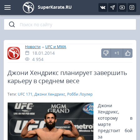
SuperKarate.RU
Киокушинкай
Фото
Интервью
Уроки каратэ
Кёкусин (IFK)
Видео
Статьи
Файлы
»
»
Главная
Новости
UFC и MMA
18.01.2014
+1
Шинкиокушинкай
Библиотека
4 954
Кекусин-кан
Джони Хендрикс планирует завершить
карьеру в среднем весе
Кикбоксинг и K-1
Теги:
UFC 171
,
Джони Хендрикс
,
Робби Лоулер
Бокс
Джони
Хендрикс,
которому в
UFC и MMA
марте
предстоит бой
Муай тай
за