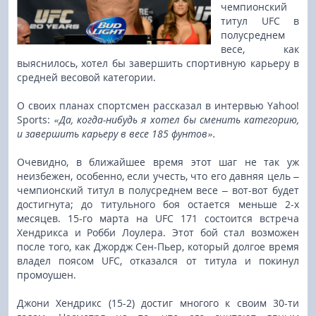
чемпионский
титул UFC в
полусреднем
весе, как
выяснилось, хотел бы завершить спортивную карьеру в
средней весовой категории.
О своих планах спортсмен рассказал в интервью Yahoo!
Sports:
«Да, когда-нибудь я хотел бы сменить категорию,
и завершить карьеру в весе 185 фунтов».
Очевидно, в ближайшее время этот шаг не так уж
неизбежен, особенно, если учесть, что его давняя цель –
чемпионский титул в полусреднем весе – вот-вот будет
достигнута; до титульного боя остается меньше 2-х
месяцев. 15-го марта на UFC 171 состоится встреча
Хендрикса и Робби Лоулера. Этот бой стал возможен
после того, как Джордж Сен-Пьер, который долгое время
владел поясом UFC, отказался от титула и покинул
промоушен.
Джони Хендрикс (15-2) достиг многого к своим 30-ти