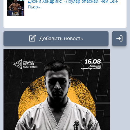
Джони Хендрикс: «Лоулер опасней, чем Сен-
Пьер»
Добавить новость
Авторизация
Логин:
Пароль
Войти
Напомнить пароль