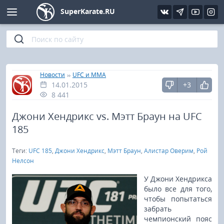
SuperKarate.RU
Киокушинкай
Фото
Интервью
Уроки каратэ
Кёкусин (IFK)
Видео
Статьи
Файлы
»
»
Главная
Новости
UFC и MMA
14.01.2015
+3
Шинкиокушинкай
Библиотека
8 441
Кекусин-кан
Джони Хендрикс vs. Мэтт Браун на UFC
185
Кикбоксинг и K-1
Теги:
UFC 185
,
Джони Хендрикс
,
Мэтт Браун
,
Алистар Оверим
,
Рой
Нелсон
Бокс
У Джони Хендрикса
было все для того,
UFC и MMA
чтобы попытаться
забрать
Муай тай
чемпионский пояс