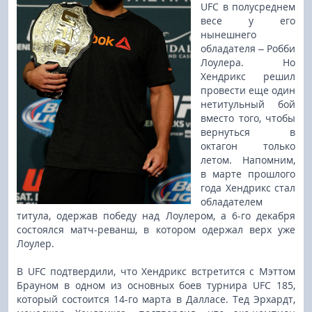
UFC в полусреднем
весе у его
нынешнего
обладателя – Робби
Лоулера. Но
Хендрикс решил
провести еще один
нетитульный бой
вместо того, чтобы
вернуться в
октагон только
летом. Напомним,
в марте прошлого
года Хендрикс стал
обладателем
титула, одержав победу над Лоулером, а 6-го декабря
состоялся матч-реванш, в котором одержал верх уже
Лоулер.
В UFC подтвердили, что Хендрикс встретится с Мэттом
Брауном в одном из основных боев турнира UFC 185,
который состоится 14-го марта в Далласе. Тед Эрхардт,