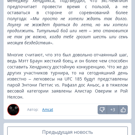
менеджер Хендрикса, подтвердил, что экс-чемпион
предпочитает провести время с пользой, а не
оставаться в стороне от соревнований более
полугода:
«Мы просто не хотели ждать так долго.
Лоулер не жаждет драться до лета, но мы хотели
продолжить. Титульный бой или нет – это становится
не так уж важно, когда тебе грозит шесть или семь
месяцев бездействия».
Многие считают, что это был довольно отчаянный шаг,
ведь Мэтт Браун жесткий боец, и он более чем способен
составить Хендриксу достойную конкуренцию. Что же до
других участников турнира, то на сегодняшний день
известно
–
легковесы на UFC 185 будут представлены
парой Энтони Петтис vs. Рафаэл дос Аньос, а в тяжелом
весовой категории заявлены Алистар Оверим и Рой
Нелсон.
+3
Автор:
Amcat
Предыдущая новость