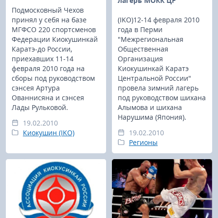
лагерь МОКК ЦР
Подмосковный Чехов
принял у себя на базе
(IKO)12-14 февраля 2010
МГФСО 220 спортсменов
года в Перми
Федерации Киокушинкай
"Межрегиональная
Каратэ-до России,
Общественная
приехавших 11-14
Организация
февраля 2010 года на
Киокушинкай Каратэ
сборы под руководством
Центральной России"
сэнсея Артура
провела зимний лагерь
Ованнисяна и сэнсея
под руководством шихана
Лады Рульковой.
Алымова и шихана
Нарушима (Япония).
19.02.2010
Киокушин (IKO)
19.02.2010
Регионы