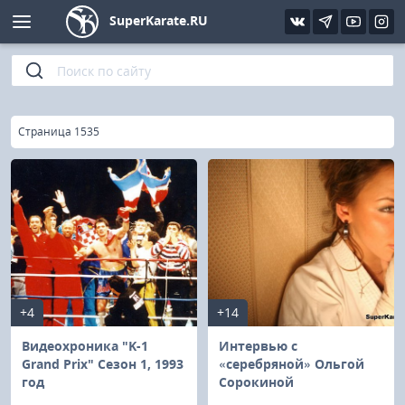
SuperKarate.RU
Киокушинкай
Фото
Интервью
Уроки каратэ
Кёкусин (IFK)
Видео
Статьи
Файлы
»
Главная
Страница 1535
Шинкиокушинкай
Библиотека
Кекусин-кан
Кикбоксинг и K-1
Бокс
+4
+14
UFC и MMA
Видеохроника "K-1
Интервью с
Grand Prix" Сезон 1, 1993
«серебряной» Ольгой
год
Сорокиной
Муай тай