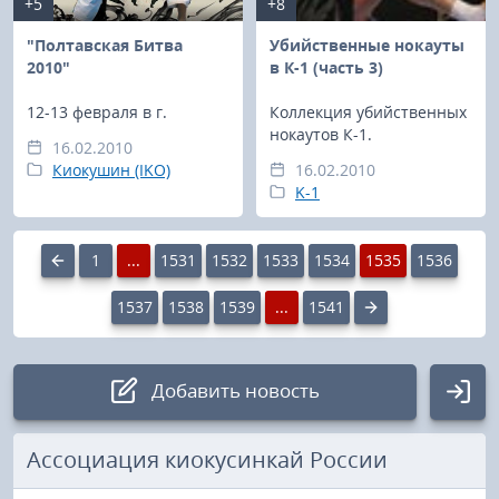
+5
+8
"Полтавская Битва
Убийственные нокауты
2010"
в К-1 (часть 3)
12-13 февраля в г.
Коллекция убийственных
нокаутов К-1.
16.02.2010
Киокушин (IKO)
16.02.2010
K-1
1
...
1531
1532
1533
1534
1535
1536
1537
1538
1539
...
1541
Добавить новость
Авторизация
Ассоциация киокусинкай России