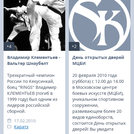
+4
+2
Владимир Клементьев -
День открытых дверей
Вальтер Шнаубелт
МЦБИ
Трехкратный чемпион
20 февраля 2010 года
России по Кекусинкай,
(суббота) с 12.00 до 14.00
боец "RINGS" Владимир
в Московском центре
КЛЕМЕНТЬЕВ (погиб в
боевых искусств (МЦБИ),
1999 году) был одним из
уникальном спортивном
лидеров российской
сооружении,
сборной.
развивающем более 20
видов единоборств,
17.02.2010
состоится День открытых
Каратэ
дверей! Вы увидите