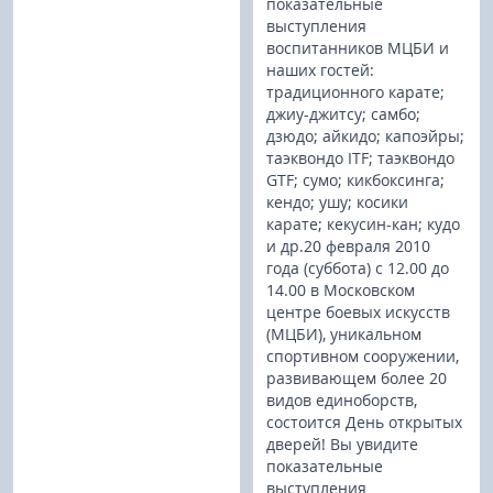
показательные
выступления
воспитанников МЦБИ и
наших гостей:
традиционного карате;
джиу-джитсу; самбо;
дзюдо; айкидо; капоэйры;
таэквондо ITF; таэквондо
GTF; сумо; кикбоксинга;
кендо; ушу; косики
карате; кекусин-кан; кудо
и др.20 февраля 2010
года (суббота) с 12.00 до
14.00 в Московском
центре боевых искусств
(МЦБИ), уникальном
спортивном сооружении,
развивающем более 20
видов единоборств,
состоится День открытых
дверей! Вы увидите
показательные
выступления