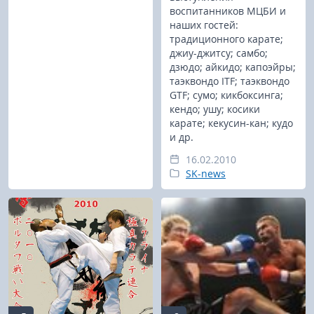
воспитанников МЦБИ и
наших гостей:
традиционного карате;
джиу-джитсу; самбо;
дзюдо; айкидо; капоэйры;
таэквондо ITF; таэквондо
GTF; сумо; кикбоксинга;
кендо; ушу; косики
карате; кекусин-кан; кудо
и др.
16.02.2010
SK-news