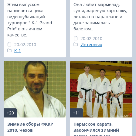
Этим выпуском
Она любит мармелад,
начинается цикл
суши, жареную картошку,
видеопубликаций
летала на параплане и
турниров " K-1 Grand
даже занималась
Prix" в отличном
балетом..
качестве.
20.02.2010
20.02.2010
Интервью
K-1
+20
+11
Зимние сборы ФККР
Пермское каратэ.
2010, Чехов
Закончился зимний