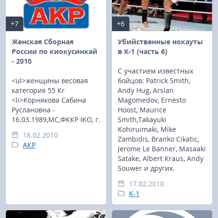
+7
+6
Женская Сборная
Убийственные нокауты
России по киокусинкай
в К-1 (часть 6)
- 2010
С участием известных
<ul>женщины весовая
бойцов: Patrick Smith,
категория 55 Кг
Andy Hug, Arslan
<li>Корнякова Сабина
Magomedov, Ernesto
Руслановна -
Hoost, Maurice
16.03.1989,МС,ФККР IKO, г.
Smith,Takayuki
Kohiruimaki, Mike
18.02.2010
Zambidis, Branko Cikatic,
АКР
Jerome Le Banner, Masaaki
Satake, Albert Kraus, Andy
Souwer и других.
17.02.2010
K-1