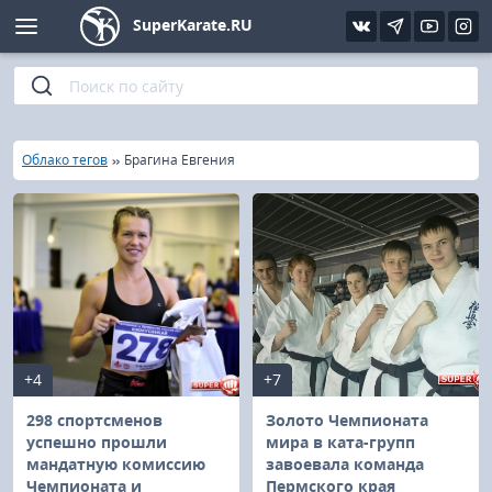
SuperKarate.RU
Киокушинкай
Фото
Интервью
Уроки каратэ
Кёкусин (IFK)
Видео
Статьи
Файлы
»
»
Главная
Облако тегов
Брагина Евгения
Шинкиокушинкай
Библиотека
Кекусин-кан
Кикбоксинг и K-1
Бокс
+4
+7
UFC и MMA
298 спортсменов
Золото Чемпионата
успешно прошли
мира в ката-групп
мандатную комиссию
завоевала команда
Муай тай
Чемпионата и
Пермского края