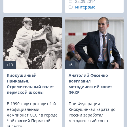
22.09.2014
Интервью
+13
+6
Киокушинкай
Анатолий Фесенко
Прикамья.
возглавил
Стремительный взлет
методический совет
пермской школы
ФККР
В 1990 году проходит 1-й
При Федерации
неофициальный
Киокушинкай каратэ-до
чемпионат СССР в городе
России заработал
Чайковский Пермской
методический совет.
области.