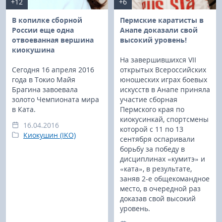
+12
+6
В копилке сборной
Пермские каратисты в
России еще одна
Анапе доказали свой
отвоеванная вершина
высокий уровень!
киокушина
На завершившихся VII
Сегодня 16 апреля 2016
открытых Всероссийских
года в Токио Майя
юношеских играх боевых
Брагина завоевала
искусств в Анапе приняла
золото Чемпионата мира
участие сборная
в Ката.
Пермского края по
киокусинкай, спортсмены
16.04.2016
которой с 11 по 13
Киокушин (IKO)
сентября оспаривали
борьбу за победу в
дисциплинах «кумитэ» и
«ката», в результате,
заняв 2-е общекомандное
место, в очередной раз
доказав свой высокий
уровень.