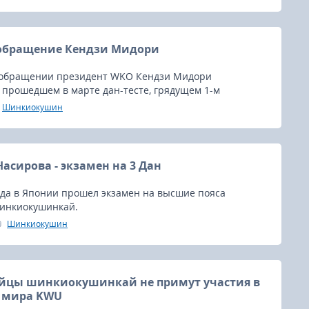
иям присоединиться к JFKO.
 обращение Кендзи Мидори
 обращении президент WKO Кендзи Мидори
 прошедшем в марте дан-тесте, грядущем 1-м
 чемпионате по полноконтактному каратэ и о планах
Шинкиокушин
мпионата мира в ближайшем будущем.
асирова - экзамен на 3 Дан
ода в Японии прошел экзамен на высшие пояса
инкиокушинкай.
Шинкиокушин
ойцы шинкиокушинкай не примут участия в
 мира KWU