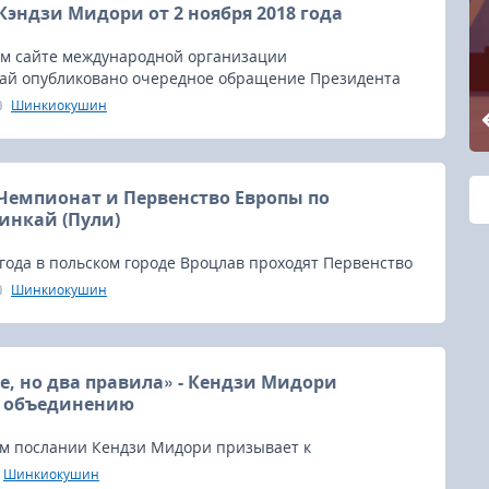
эндзи Мидори от 2 ноября 2018 года
м сайте международной организации
й опубликовано очередное обращение Президента
идори.
Шинкиокушин
Чемпионат и Первенство Европы по
нкай (Пули)
 года в польском городе Вроцлав проходят Первенство
вропы по шинкиокушинкай.
Шинкиокушин
е, но два правила» - Кендзи Мидори
к объединению
ом послании Кендзи Мидори призывает к
округ полноконтактного каратэ и обещает помочь
Шинкиокушин