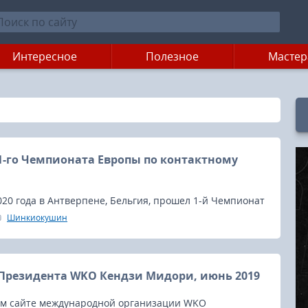
Интересное
Полезное
Мастер
1-го Чемпионата Европы по контактному
O
020 года в Антверпене, Бельгия, прошел 1-й Чемпионат
ктному каратэ (The 1st European Fullcontact Karate
Шинкиокушин
, который проводится под эгидой WFKO и WKO
ай).
Президента WKO Кендзи Мидори, июнь 2019
м сайте международной организации WKO