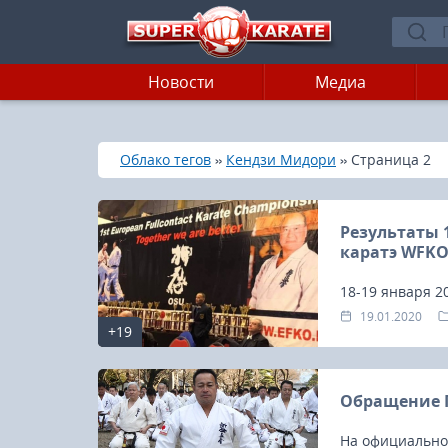
Новости
Медиа
»
»
»
Главная
Облако тегов
Кендзи Мидори
Страница 2
Результаты 
каратэ WFK
18-19 января 2
Европы по конта
19.01.2020
+19
Championship)
(Шинкиокушинк
Обращение 
На официально