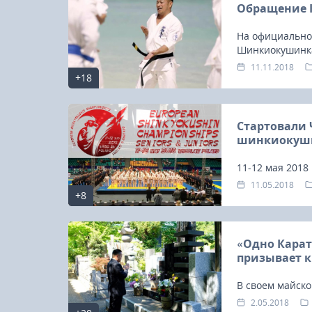
Обращение К
На официально
Шинкиокушинка
WKO Кэндзи М
11.11.2018
+18
Стартовали 
шинкиокуши
11-12 мая 2018
и Чемпионат Е
11.05.2018
+8
«Одно Карат
призывает 
В своем майск
объединению в
2.05.2018