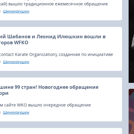
ай) вышло традиционное ежемесячное обращение
ганизации Кендзи Мидори.
Шинкиокушин
й Шабанов и Леонид Илюшкин вошли в
торов WFKO
lcontact Karate Organization), созданная по инициативе
в 2013 году, набрала силу - объединив большинство
Шинкиокушин
 контактного каратэ в Японии.
ине 99 стран! Новогоднее обращение
ори
м сайте WKO вышло очередное обращение
ганизации Кендзи Мидори.
Шинкиокушин
16.08.2026
RCC Kyokushin Fight 5