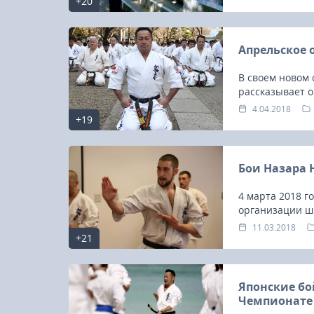
+20
всем организац
Апрельское
В своем новом
рассказывает о
Международном
4.04.2018
+19
проведения Че
Бои Назара Н
4 марта 2018 г
организации ш
11.03.2018
+21
Японские б
Чемпионате