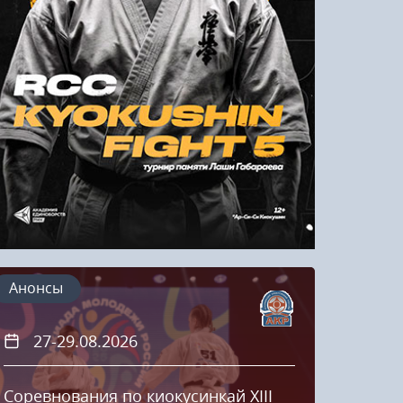
Напомнить пароль
Регистрация
Анонсы
27-29.08.2026
20
Соревнования по киокусинкай XIII
Кубок