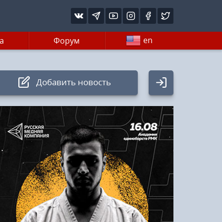
en
а
Форум
Добавить новость
Авторизация
Логин:
Пароль
Войти