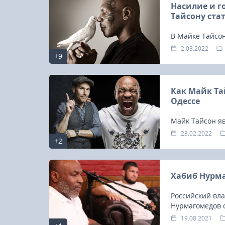
Насилие и г
Тайсону ста
В Майке Тайсо
2.03.2022
+9
Как Майк Та
Одессе
Майк Тайсон яв
дивизиона в ис
23.02.2022
+2
всю жизнь.
Хабиб Нурма
Российский вл
Нурмагомедов 
Тайсоном.
19.08.2021