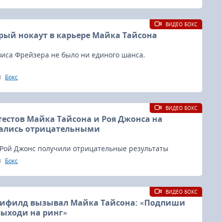
ВИДЕО БОКС
ый нокаут в карьере Майка Тайсона
иса Фрейзера не было ни единого шанса.
Бокс
ВИДЕО БОКС
тестов Майка Тайсона и Роя Джонса на
зались отрицательными
 Рой Джонс получили отрицательные результаты
а допинг после своего специального выставочного
Бокс
ося в ноябре этого года.
ВИДЕО БОКС
лифилд вызывал Майка Тайсона: «Подпиши
выходи на ринг»