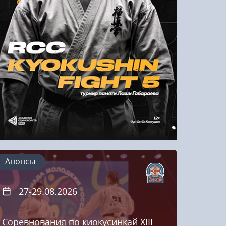
Напомнить пароль
Регистрация
Анонсы
27-29.08.2026
20
Соревнования по киокусинкай XIII
Кубок