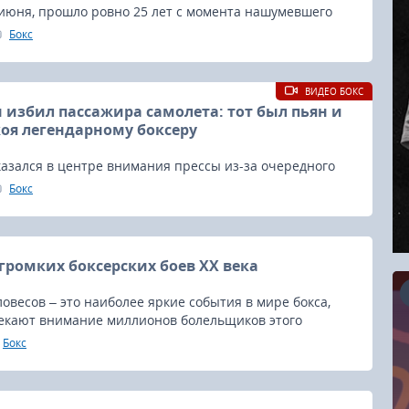
 июня, прошло ровно 25 лет с момента нашумевшего
я между Майком Тайсоном и Эвандером Холифилдом.
Бокс
ВИДЕО БОКС
 избил пассажира самолета: тот был пьян и
коя легендарному боксеру
азался в центре внимания прессы из-за очередного
Бокс
 громких боксерских боев ХХ века
овесов – это наиболее яркие события в мире бокса,
екают внимание миллионов болельщиков этого
вида спорта.
Бокс
16.08.2026
RCC Kyokushin Fight 5