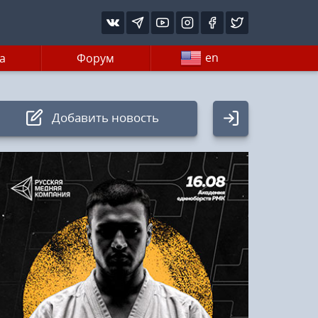
en
а
Форум
Добавить новость
Авторизация
Логин:
Пароль
Войти