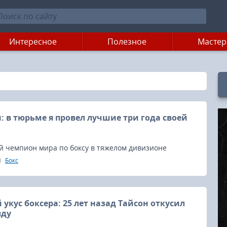
Интересное
Полезное
Мастер
: в тюрьме я провел лучшие три года своей
й чемпион мира по боксу в тяжелом дивизионе
йк Тайсон заявил, что в тюрьме он провел три
Бокс
оей жизни.
укус боксера: 25 лет назад Тайсон откусил
лду