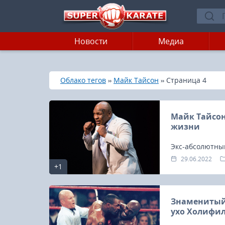
Новости
Медиа
»
»
»
Главная
Облако тегов
Майк Тайсон
Страница 4
Майк Тайсон
жизни
Экс-абсолютны
легендарный Ма
29.06.2022
+1
лучших года св
Знаменитый 
ухо Холифи