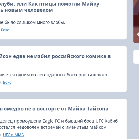
олуби, или Как птицы помогли Майку
ть новым человеком
не было слишком много злобы.
Бокс
йсон едва не избил российского комика в
ляется одним из легендарных боксеров тяжелого
тории, несмотря на скандалы, которые преследуют его
Бокс
гомедов не в восторге от Майка Тайсона
аделец промоушена Eagle FC и бывший боец UFC Хабиб
остался недоволен встречей с именитым Майком
UFC и MMA