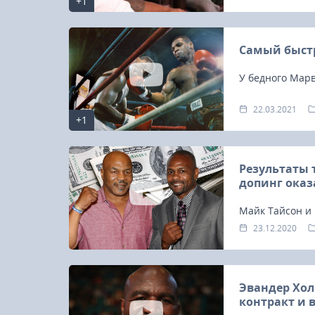
+1
Самый быстр
У бедного Марв
22.03.2021
+1
Результаты 
допинг ока
Майк Тайсон и
тестирования н
23.12.2020
боя, состоявшег
Эвандер Хо
контракт и 