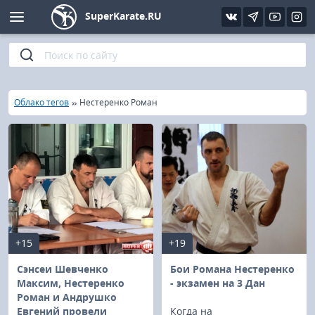
SuperKarate.RU
Киокушинкай
Фото
Интервью
Уроки каратэ
Кёкусин (IFK)
Видео
Статьи
Файлы
»
»
Главная
Облако тегов
Нестеренко Роман
Шинкиокушинкай
Библиотека
Кекусин-кан
Кикбоксинг и K-1
Бокс
+15
+19
UFC и MMA
Сэнсеи Шевченко
Бои Романа Нестеренко
Максим, Нестеренко
- экзамен на 3 Дан
Роман и Андрушко
Муай тай
Евгений провели
Когда на