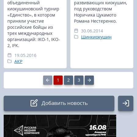
объединенный
развивающих киокушин,
киокушиновский турнир
под руководством
«Единство», в котором
Норичика Цукамото
приняли участие
Романа Нестеренко.
российские бойцы из
30.06.2014
трех международных
Шинкиокушин
организаций: IKO-1, IKO-
2, IFK.
19.05.2016
АКР
1
2
3
Добавить новость
Авторизация
Логин: