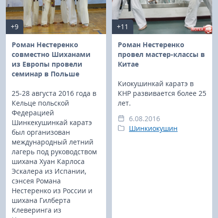
+9
+11
Роман Нестеренко
Роман Нестеренко
совместно Шиханами
провел мастер-классы в
из Европы провели
Китае
семинар в Польше
Киокушинкай каратэ в
25-28 августа 2016 года в
КНР развивается более 25
Кельце польской
лет.
Федерацией
6.08.2016
Шинкекушинкай каратэ
Шинкиокушин
был организован
международный летний
лагерь под руководством
шихана Хуан Карлоса
Эскалера из Испании,
сэнсея Романа
Нестеренко из России и
шихана Гилберта
Клеверинга из