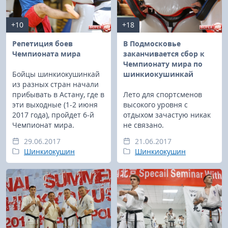
+10
+18
Репетиция боев
В Подмосковье
Чемпионата мира
заканчивается сбор к
Чемпионату мира по
Бойцы шинкиокушинкай
шинкиокушинкай
из разных стран начали
прибывать в Астану, где в
Лето для спортсменов
эти выходные (1-2 июня
высокого уровня с
2017 года), пройдет 6-й
отдыхом зачастую никак
Чемпионат мира.
не связано.
29.06.2017
21.06.2017
Шинкиокушин
Шинкиокушин