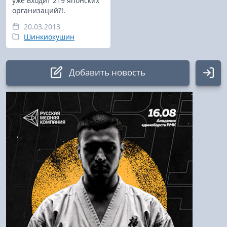
уже входит 219 японских
организаций?!.
20.03.2013
Шинкиокушин
Добавить новость
Авторизация
Логин:
Пароль
Войти