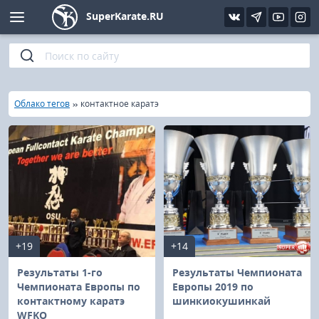
SuperKarate.RU
Киокушинкай
Фото
Интервью
Уроки каратэ
Кёкусин (IFK)
Видео
Статьи
Файлы
»
»
Главная
Облако тегов
контактное каратэ
Шинкиокушинкай
Библиотека
Кекусин-кан
Кикбоксинг и K-1
Бокс
+19
+14
UFC и MMA
Результаты 1-го
Результаты Чемпионата
Чемпионата Европы по
Европы 2019 по
контактному каратэ
шинкиокушинкай
Муай тай
WFKO