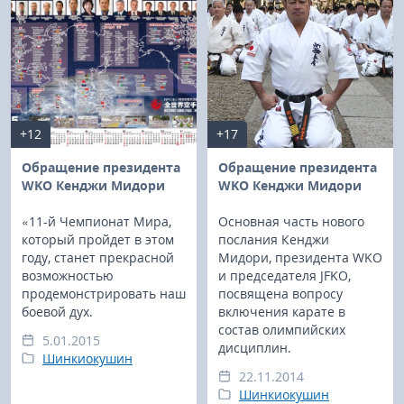
+12
+17
Обращение президента
Обращение президента
WKO Кенджи Мидори
WKO Кенджи Мидори
«11-й Чемпионат Мира,
Основная часть нового
который пройдет в этом
послания Кенджи
году, станет прекрасной
Мидори, президента WKO
возможностью
и председателя JFKO,
продемонстрировать наш
посвящена вопросу
боевой дух.
включения карате в
состав олимпийских
5.01.2015
дисциплин.
Шинкиокушин
22.11.2014
Шинкиокушин