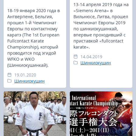
13-14 апреля 2019 года на
18-19 января 2020 года в
«Siemens Arena» в
Антверпене, Бельгия,
Вильнюсе, Литва, прошел
прошел 1-й Чемпионат
Чемпионат Европы 2019
Европы по контактному
по шинкиокушинкай,
каратэ (The 1st European
впервые проходивший с
Fullcontact Karate
приставкой «fullcontact
Championship), который
karate».
проводится под эгидой
14.04.2019
WFKO и WKO
Шинкиокушин
(Шинкиокушинкай).
19.01.2020
Шинкиокушин