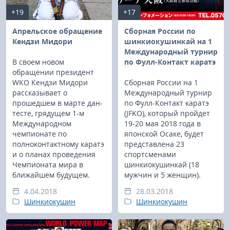
+19
+17
Апрельское обращение
Сборная России по
Кендзи Мидори
шинкиокушинкай на 1
Международный турнир
В своем новом
по Фулл-Контакт каратэ
обращении президент
WKO Кендзи Мидори
Сборная России на 1
рассказывает о
Международный турнир
прошедшем в марте дан-
по Фулл-Контакт каратэ
тесте, грядущем 1-м
(JFKO), который пройдет
Международном
19-20 мая 2018 года в
чемпионате по
японской Осаке, будет
полноконтактному каратэ
представлена 23
и о планах проведения
спортсменами
Чемпионата мира в
шинкиокушинкай (18
ближайшем будущем.
мужчин и 5 женщин).
4.04.2018
28.03.2018
Шинкиокушин
Шинкиокушин