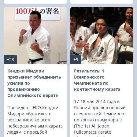
+23
+9
Кенджи Мидори
Результаты 1
призывает объединить
Всеяпонского
усилия по
Чемпионата по
продвижению
контактному каратэ
Олимпийского каратэ
17-18 мая 2014 года в
Президент JFKO Кенджи
Японии прошел первый
Мидори обратился в
всеяпонский Чемпионат
воззванием, ко всем
по контактному каратэ
небезразличным к каратэ
(The 1st All Japan
людям, с просьбой
Fullcontact Karate