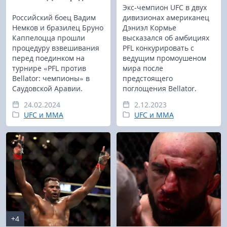
Экс-чемпион UFC в двух
Российский боец Вадим
дивизионах американец
Немков и бразилец Бруно
Дэниэл Кормье
Каппелоцца прошли
высказался об амбициях
процедуру взвешивания
PFL конкурировать с
перед поединком на
ведущим промоушеном
турнире «PFL против
мира после
Bellator: чемпионы» в
предстоящего
Саудовской Аравии.
поглощения Bellator.
24.02.2024
2.12.2023
UFC и MMA
UFC и MMA
+4