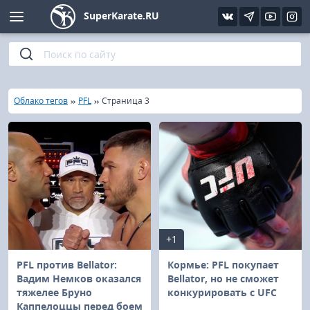
SuperKarate.RU
Киокушинкай
Фото
Интервью
Уроки каратэ
Кёкусин (IFK)
Видео
Статьи
Файлы
»
»
»
Главная
Облако тегов
PFL
Страница 3
Шинкиокушинкай
Библиотека
Кекусин-кан
Кикбоксинг и K-1
Бокс
+1
UFC и MMA
PFL против Bellator:
Кормье: PFL покупает
Вадим Немков оказался
Bellator, но не сможет
тяжелее Бруно
конкурировать с UFC
Муай тай
Каппелоццы перед боем