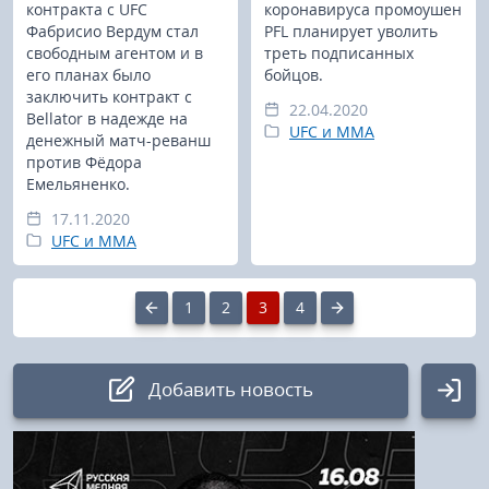
контракта с UFC
коронавируса промоушен
Фабрисио Вердум стал
PFL планирует уволить
свободным агентом и в
треть подписанных
его планах было
бойцов.
заключить контракт с
22.04.2020
Bellator в надежде на
UFC и MMA
денежный матч-реванш
против Фёдора
Емельяненко.
17.11.2020
UFC и MMA
1
2
3
4
Добавить новость
Авторизация