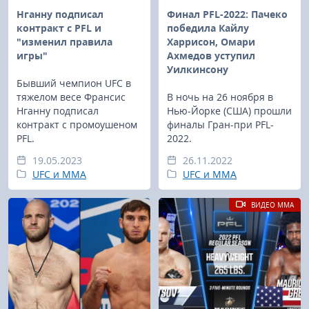
Нганну подписал
Финал PFL-2022: Пачеко
контракт с PFL и
победила Кайлу
"изменил правила
Харрисон, Омари
игры"
Ахмедов уступил
Уилкинсону
Бывший чемпион UFC в
тяжелом весе Франсис
В ночь на 26 ноября в
Нганну подписал
Нью-Йорке (США) прошли
контракт с промоушеном
финалы Гран-при PFL-
PFL.
2022.
19.05.2023
26.11.2022
UFC и MMA
UFC и MMA
ВИДЕО MMA