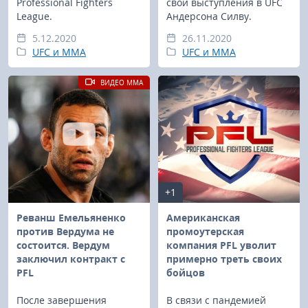
Professional Fighters
свои выступления в UFC
League.
Андерсона Силву.
5.12.2020
26.11.2020
UFC и MMA
UFC и MMA
ВИДЕО MMA
+1
Реванш Емельяненко
Американская
против Вердума не
промоутерская
состоится. Вердум
компания PFL уволит
заключил контракт с
примерно треть своих
PFL
бойцов
После завершения
В связи с пандемией