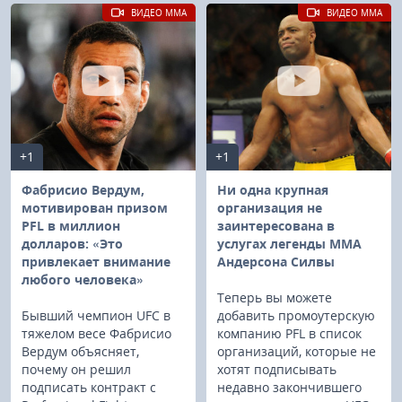
ВИДЕО MMA
ВИДЕО MMA
+1
+1
Фабрисио Вердум,
Ни одна крупная
мотивирован призом
организация не
PFL в миллион
заинтересована в
долларов: «Это
услугах легенды MMA
привлекает внимание
Андерсона Силвы
любого человека»
Теперь вы можете
Бывший чемпион UFC в
добавить промоутерскую
тяжелом весе Фабрисио
компанию PFL в список
Вердум объясняет,
организаций, которые не
почему он решил
хотят подписывать
подписать контракт с
недавно закончившего