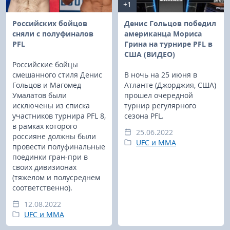
+1
Российских бойцов
Денис Гольцов победил
сняли с полуфиналов
американца Мориса
PFL
Грина на турнире PFL в
США (ВИДЕО)
Российские бойцы
смешанного стиля Денис
В ночь на 25 июня в
Гольцов и Магомед
Атланте (Джорджия, США)
Умалатов были
прошел очередной
исключены из списка
турнир регулярного
участников турнира PFL 8,
сезона PFL.
в рамках которого
25.06.2022
россияне должны были
UFC и MMA
провести полуфинальные
поединки гран-при в
своих дивизионах
(тяжелом и полусреднем
соответственно).
12.08.2022
UFC и MMA