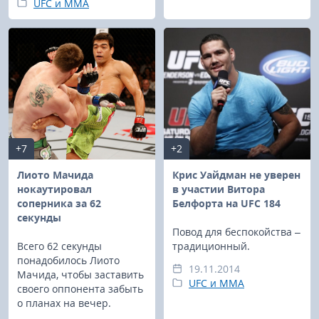
UFC и MMA
+7
+2
Лиото Мачида
Крис Уайдман не уверен
нокаутировал
в участии Витора
соперника за 62
Белфорта на UFC 184
секунды
Повод для беспокойства –
Всего 62 секунды
традиционный.
понадобилось Лиото
19.11.2014
Мачида, чтобы заставить
UFC и MMA
своего оппонента забыть
о планах на вечер.