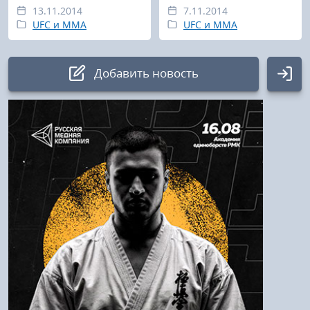
13.11.2014
7.11.2014
UFC и MMA
UFC и MMA
Добавить новость
Авторизация
Логин:
Пароль
Войти
Напомнить пароль