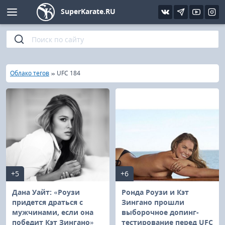
SuperKarate.RU
Киокушинкай
Фото
Интервью
Уроки каратэ
Кёкусин (IFK)
Видео
Статьи
Файлы
»
»
Главная
Облако тегов
UFC 184
Шинкиокушинкай
Библиотека
Кекусин-кан
Кикбоксинг и K-1
Бокс
+5
+6
UFC и MMA
Дана Уайт: «Роузи
Ронда Роузи и Кэт
придется драться с
Зингано прошли
мужчинами, если она
выборочное допинг-
Муай тай
победит Кэт Зингано»
тестирование перед UFC