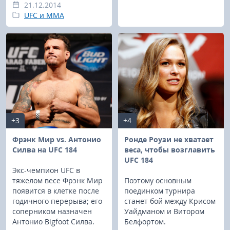
21.12.2014
UFC и MMA
+3
+4
Фрэнк Мир vs. Антонио
Ронде Роузи не хватает
Силва на UFC 184
веса, чтобы возглавить
UFC 184
Экс-чемпион UFC в
тяжелом весе Фрэнк Мир
Поэтому основным
появится в клетке после
поединком турнира
годичного перерыва; его
станет бой между Крисом
соперником назначен
Уайдманом и Витором
Антонио Bigfoot Силва.
Белфортом.