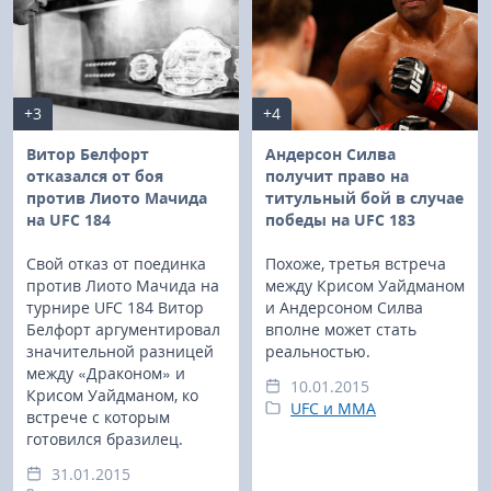
+3
+4
Витор Белфорт
Андерсон Силва
отказался от боя
получит право на
против Лиото Мачида
титульный бой в случае
на UFC 184
победы на UFC 183
Свой отказ от поединка
Похоже, третья встреча
против Лиото Мачида на
между Крисом Уайдманом
турнире UFC 184 Витор
и Андерсоном Силва
Белфорт аргументировал
вполне может стать
значительной разницей
реальностью.
между «Драконом» и
10.01.2015
Крисом Уайдманом, ко
UFC и MMA
встрече с которым
готовился бразилец.
31.01.2015