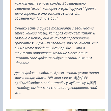
нижняя часть этого кандзи 武 изначально
означала “ноги”, которые несут “оружие” (форма
меча справа), и она использовалась для
обозначения “идти в бой”.
Однако есть и другое толкование левой части
этого кандзи (ноги), которая означает “стоп” и
связана с мечом, она означает “прекратить
сражаться”. Другими словами, это означает, что
вы можете победить без борьбы… Это в
точности отражает желание моего отца
назвать свое Додзё “Мейбукан” своим высшим
идеалом.
Девиз Додзё – любимая фраза, используемая Шишо
моего отца; Мияги Тёдзюна сэнсэя: 奥妙在錬
心 “Оумёдзайреншин” – чтобы углубить оуги奥義
（тайну), вы должны сначала тренировать свой
ум».