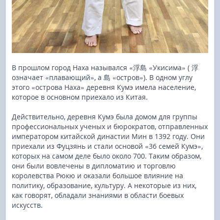
В прошлом город Наха назывался «浮島 «Укисима» ( 浮
означает «плавающий», а 島 «остров»). В одном углу
этого «острова Наха» деревня Кумэ имела население,
которое в основном приехало из Китая.
Действительно, деревня Кумэ была домом для группы
профессиональных ученых и бюрократов, отправленных
императором китайской династии Мин в 1392 году. Они
приехали из Фуцзянь и стали основой «36 семей Кумэ»,
которых на самом деле было около 700. Таким образом,
они были вовлечены в дипломатию и торговлю
королевства Рюкю и оказали большое влияние на
политику, образование, культуру. А некоторые из них,
как говорят, обладали знаниями в области боевых
искусств.