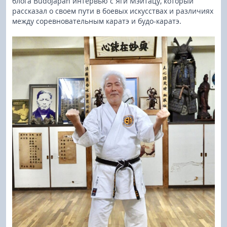
блога BudoJapan интервью с Яги Мэйтацу, который
рассказал о своем пути в боевых искусствах и различиях
между соревновательным каратэ и будо-каратэ.