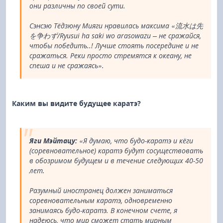
они различны по своей сути.
Сэнсэю Тёдзюну Мияги нравилась максима «流水は先
を争わず/Ryusui ha saki wo arasowazu – не сражайся,
чтобы победить..! Лучше стоять посередине и не
сражаться. Реки просто стремятся к океану, не
спеша и не сражаясь».
Каким вы видите будущее каратэ?
Яги Мэйтацу:
«Я думаю, что будо-каратэ и кёги
(соревновательное) каратэ будут сосуществовать
в обозримом будущем и в течение следующих 40-50
лет.
Разумный иностранец должен заниматься
соревновательным каратэ, одновременно
занимаясь будо-каратэ. В конечном счете, я
надеюсь, что мир сможет стать мирным