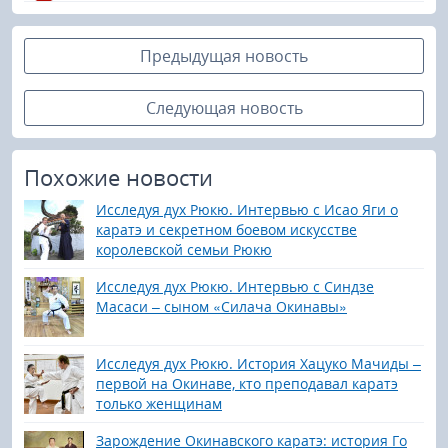
Предыдущая новость
Следующая новость
Похожие новости
Исследуя дух Рюкю. Интервью с Исао Яги о
каратэ и секретном боевом искусстве
королевской семьи Рюкю
Исследуя дух Рюкю. Интервью с Синдзе
Масаси – сыном «Силача Окинавы»
Исследуя дух Рюкю. История Хацуко Мачиды –
первой на Окинаве, кто преподавал каратэ
только женщинам
Зарождение Окинавского каратэ: история Го