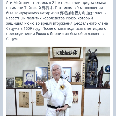
Яги Мэйтацу – потомок в 21-м поколении предка семьи
по имени Тейгисай 鄭義才. Потомком в 9-м поколении
был Тейдодзянауэ Катаризан 鄭迵謝名親方利山は; очень
известный политик королевства Рюкю, который
защищал Рюкю во время вторжения феодального клана
Сацума в 1609 году. После отказа подписать петицию о
присоединении Рюкю к Японии он был обезглавлен в
Сацуме.