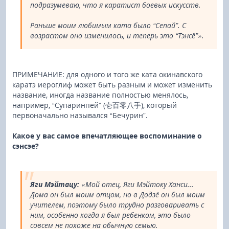
подразумеваю, что я каратист боевых искусств.
Раньше моим любимым ката было “Сепай”. С
возрастом оно изменилось, и теперь это “Тэнсё”».
ПРИМЕЧАНИЕ: для одного и того же ката окинавского
каратэ иероглиф может быть разным и может изменить
название, иногда название полностью менялось,
например, “Супаринпей” (壱百零八手), который
первоначально назывался “Бечурин”.
Какое у вас самое впечатляющее воспоминание о
сэнсэе?
Яги Мэйтацу:
«Мой отец, Яги Мэйтоку Ханси...
Дома он был моим отцом, но в Додзё он был моим
учителем, поэтому было трудно разговаривать с
ним, особенно когда я был ребенком, это было
совсем не похоже на обычную семью.