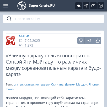
SuperKarate.RU
Киокушинкай
Фото
Интервью
Уроки каратэ
Кёкусин (IFK)
Видео
Статьи
Файлы
»
Главная
Статьи
7.05.2025
+2
Шинкиокушинкай
Библиотека
1 273
Кекусин-кан
«Уличную драку нельзя повторить».
Сэнсэй Яги Мэйтацу – о различиях
Кикбоксинг и K-1
между соревновательным каратэ и будо-
каратэ
Бокс
Теги:
статья
,
статьи
,
интервью
,
Окинава
,
Дэниел Мардон
,
Япония
,
Рюкю
UFC и MMA
Дэниел Мардон, называющий себя каратистом-
терапевтом, в прошлом году опубликовал на страницах
Муай тай