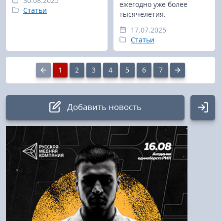
30.08.2025
ежегодно уже более
Статьи
тысячелетия.
17.07.2025
Статьи
1
2
3
4
5
6
7
Добавить новость
Авторизация
Логин:
Пароль