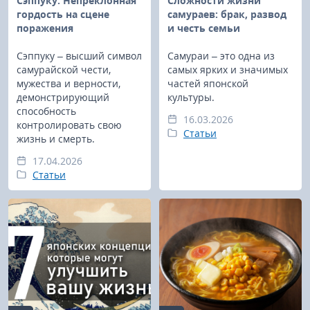
Сэппуку. Непреклонная
Сложности жизни
гордость на сцене
самураев: брак, развод
поражения
и честь семьи
Сэппуку – высший символ
Самураи – это одна из
самурайской чести,
самых ярких и значимых
мужества и верности,
частей японской
демонстрирующий
культуры.
способность
16.03.2026
контролировать свою
Статьи
жизнь и смерть.
17.04.2026
Статьи