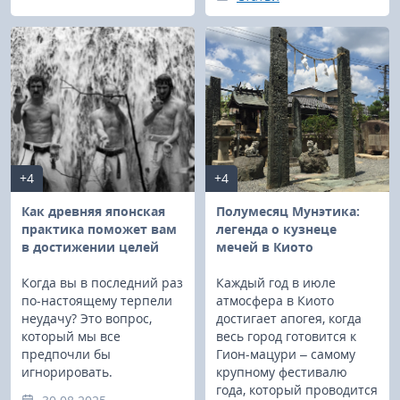
+4
+4
Как древняя японская
Полумесяц Мунэтика:
практика поможет вам
легенда о кузнеце
в достижении целей
мечей в Киото
Когда вы в последний раз
Каждый год в июле
по-настоящему терпели
атмосфера в Киото
неудачу? Это вопрос,
достигает апогея, когда
который мы все
весь город готовится к
предпочли бы
Гион-мацури – самому
игнорировать.
крупному фестивалю
года, который проводится