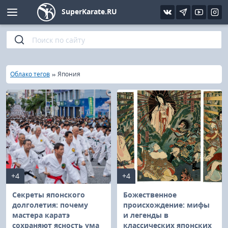
SuperKarate.RU
Киокушинкай
Фото
Интервью
Уроки каратэ
Кёкусин (IFK)
Видео
Статьи
Файлы
»
»
Главная
Облако тегов
Япония
Шинкиокушинкай
Библиотека
Кекусин-кан
Кикбоксинг и K-1
Бокс
+4
+4
UFC и MMA
Секреты японского
Божественное
долголетия: почему
происхождение: мифы
мастера каратэ
и легенды в
Муай тай
сохраняют ясность ума
классических японских