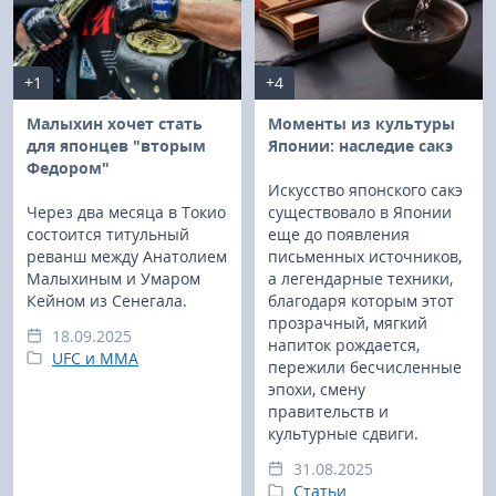
+1
+4
Малыхин хочет стать
Моменты из культуры
для японцев "вторым
Японии: наследие сакэ
Федором"
Искусство японского сакэ
Через два месяца в Токио
существовало в Японии
состоится титульный
еще до появления
реванш между Анатолием
письменных источников,
Малыхиным и Умаром
а легендарные техники,
Кейном из Сенегала.
благодаря которым этот
прозрачный, мягкий
18.09.2025
напиток рождается,
UFC и MMA
пережили бесчисленные
эпохи, смену
правительств и
культурные сдвиги.
31.08.2025
Статьи