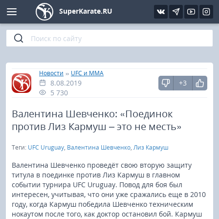
SuperKarate.RU
Киокушинкай
Фото
Интервью
Уроки каратэ
Кёкусин (IFK)
Видео
Статьи
Файлы
»
»
Главная
Новости
UFC и MMA
8.08.2019
+3
Шинкиокушинкай
Библиотека
5 730
Кекусин-кан
Валентина Шевченко: «Поединок
против Лиз Кармуш – это не месть»
Кикбоксинг и K-1
Теги:
UFC Uruguay
,
Валентина Шевченко
,
Лиз Кармуш
Бокс
Валентина Шевченко проведёт свою вторую защиту
титула в поединке против Лиз Кармуш в главном
событии турнира UFC Uruguay. Повод для боя был
UFC и MMA
интересен, учитывая, что они уже сражались еще в 2010
году, когда Кармуш победила Шевченко техническим
Муай тай
нокаутом после того, как доктор остановил бой. Кармуш