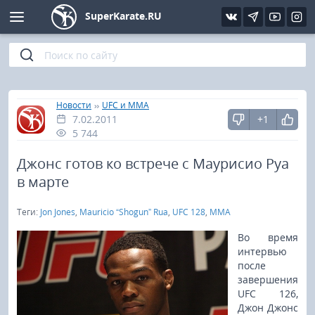
SuperKarate.RU
Киокушинкай
Фото
Интервью
Уроки каратэ
Кёкусин (IFK)
Видео
Статьи
Файлы
»
»
Главная
Новости
UFC и MMA
7.02.2011
+1
Шинкиокушинкай
Библиотека
5 744
Кекусин-кан
Джонс готов ко встрече с Маурисио Руа
в марте
Кикбоксинг и K-1
Теги:
Jon Jones
,
Mauricio “Shogun” Rua
,
UFC 128
,
MMA
Бокс
Во время
интервью
после
UFC и MMA
завершения
UFC 126,
Муай тай
Джон Джонс