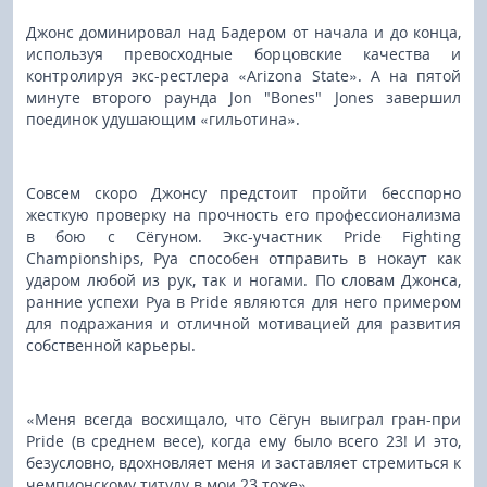
Джонс доминировал над Бадером от начала и до конца,
используя превосходные борцовские качества и
контролируя экс-рестлера «Arizona State». А на пятой
минуте второго раунда Jon "Bones" Jones завершил
поединок удушающим «гильотина».
Совсем скоро Джонсу предстоит пройти бесспорно
жесткую проверку на прочность его профессионализма
в бою с Сёгуном. Экс-участник Pride Fighting
Championships, Руа способен отправить в нокаут как
ударом любой из рук, так и ногами. По словам Джонса,
ранние успехи Руа в Pride являются для него примером
для подражания и отличной мотивацией для развития
собственной карьеры.
«Меня всегда восхищало, что Сёгун выиграл гран-при
Pride (в среднем весе), когда ему было всего 23! И это,
безусловно, вдохновляет меня и заставляет стремиться к
чемпионскому титулу в мои 23 тоже».