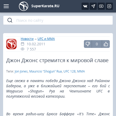
SuperKarate.RU
Киокушинкай
Фото
Интервью
Уроки каратэ
Кёкусин (IFK)
Видео
Статьи
Файлы
»
»
Главная
Новости
UFC и MMA
10.02.2011
0
Шинкиокушинкай
Библиотека
7 557
Кекусин-кан
Джон Джонс стремится к мировой славе
Теги:
Jon Jones
,
Mauricio “Shogun” Rua
,
UFC 128
,
MMA
Кикбоксинг и K-1
Еще свежа в памяти победа Джона Джонса над Райаном
Бокс
Бадером, а уже в ближайшей перспективе – его бой с
Маурисио «Shogun» Руа на Чемпионате UFC в
полутяжелой весовой категории.
UFC и MMA
Муай тай
Во время радио-шоу Брюса Баффера «It’s Time» Джонс